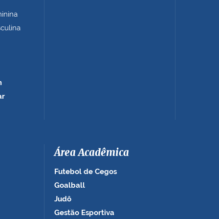
minina
sculina
m
ar
Área Acadêmica
Futebol de Cegos
Goalball
Judô
Gestão Esportiva