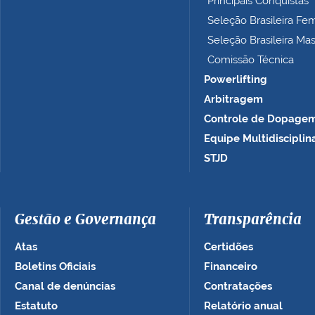
Principais Conquistas
…
Seleção Brasileira Fe
Seleção Brasileira Ma
Comissão Técnica
Powerlifting
Arbitragem
Controle de Dopage
Equipe Multidisciplin
STJD
Gestão e Governança
Transparência
Atas
Certidões
Boletins Oficiais
Financeiro
Canal de denúncias
Contratações
Estatuto
Relatório anual