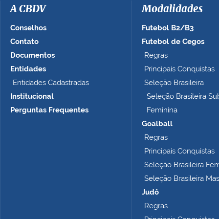
a
A CBDV
Modalidades
g
e
Conselhos
Futebol B2/B3
m
Contato
Futebol de Cegos
n
Documentos
Regras
o
t
Entidades
Principais Conquistas
a
Entidades Cadastradas
Seleção Brasileira
m
Institucional
Seleção Brasileira Su
a
n
Perguntas Frequentes
Feminina
h
Goalball
o
Regras
c
o
Principais Conquistas
m
Seleção Brasileira Fe
p
Seleção Brasileira Ma
l
e
Judô
t
Regras
o