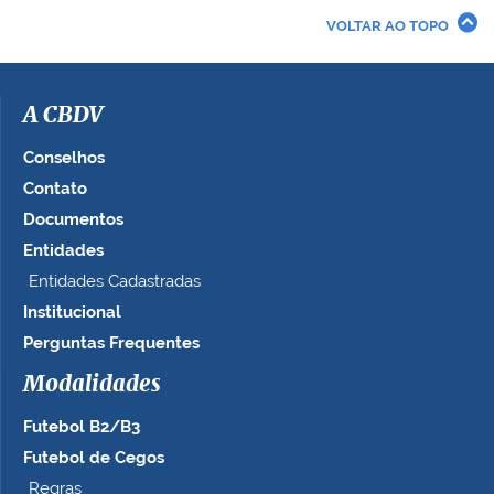
r
VOLTAR AO TOPO
a
i
m
a
A CBDV
g
e
Conselhos
m
Contato
n
Documentos
o
t
Entidades
a
Entidades Cadastradas
m
Institucional
a
n
Perguntas Frequentes
h
Modalidades
o
c
Futebol B2/B3
o
m
Futebol de Cegos
p
Regras