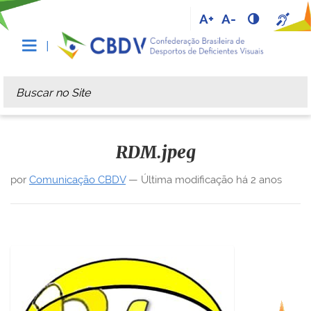
A+
A-
Busca
Busca Avançada…
RDM.jpeg
por
Comunicação CBDV
—
Última modificação
há 2 anos