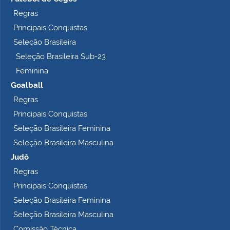
p
Regras
l
Principais Conquistas
e
t
Seleção Brasileira
o
Seleção Brasileira Sub-23
…
Feminina
Goalball
Regras
Principais Conquistas
Seleção Brasileira Feminina
Seleção Brasileira Masculina
Judô
Regras
Principais Conquistas
Seleção Brasileira Feminina
Seleção Brasileira Masculina
Comissão Técnica