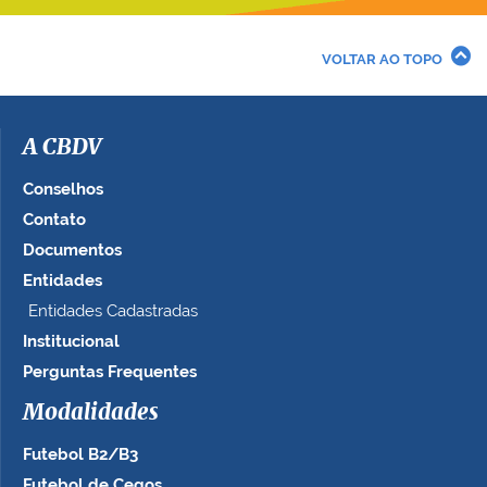
v
e
r
VOLTAR AO TOPO
a
i
m
a
A CBDV
g
e
Conselhos
m
Contato
n
Documentos
o
t
Entidades
a
Entidades Cadastradas
m
Institucional
a
n
Perguntas Frequentes
h
Modalidades
o
c
Futebol B2/B3
o
m
Futebol de Cegos