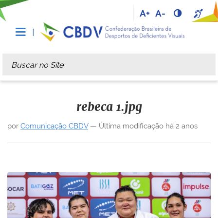
A+
A-
Busca
Busca Avançada…
rebeca 1.jpg
por
Comunicação CBDV
—
Última modificação
há 2 anos