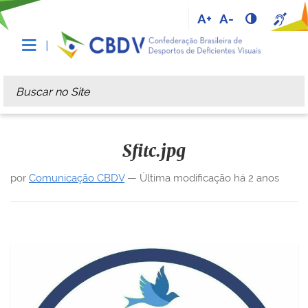
A+
A-
Busca
Busca Avançada…
Sfitc.jpg
por
Comunicação CBDV
—
Última modificação
há 2 anos