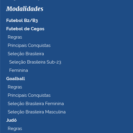
h
Modalidades
o
c
Futebol B2/B3
o
m
Futebol de Cegos
p
Regras
l
Principais Conquistas
e
t
Seleção Brasileira
o
Seleção Brasileira Sub-23
…
Feminina
Goalball
Regras
Principais Conquistas
Seleção Brasileira Feminina
Seleção Brasileira Masculina
Judô
Regras