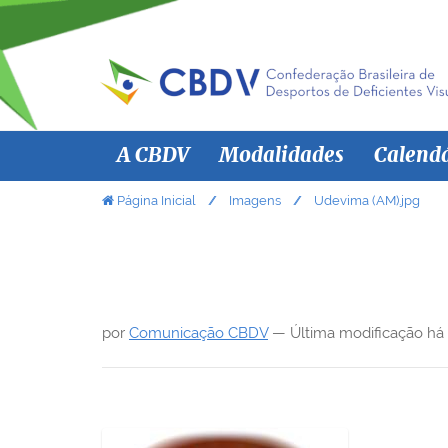
N
A CBDV
Modalidades
Calend
a
v
V
Página Inicial
Imagens
Udevima (AM).jpg
o
e
c
g
ê
a
e
ç
s
por
Comunicação CBDV
—
Última modificação
há
ã
t
á
o
a
q
u