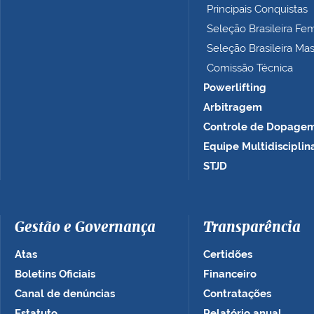
Principais Conquistas
…
Seleção Brasileira Fe
Seleção Brasileira Ma
Comissão Técnica
Powerlifting
Arbitragem
Controle de Dopage
Equipe Multidisciplin
STJD
Gestão e Governança
Transparência
Atas
Certidões
Boletins Oficiais
Financeiro
Canal de denúncias
Contratações
Estatuto
Relatório anual