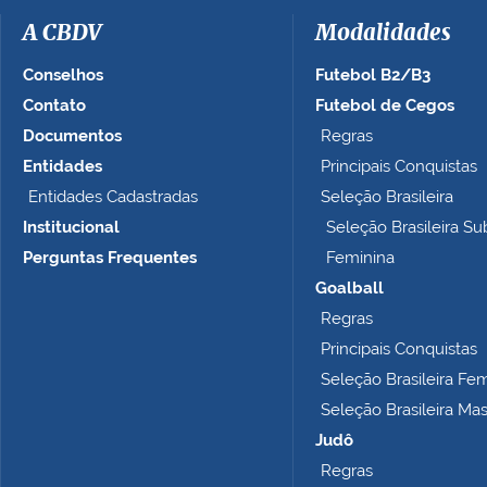
m
a
A CBDV
Modalidades
g
e
Conselhos
Futebol B2/B3
m
Contato
Futebol de Cegos
n
Documentos
Regras
o
t
Entidades
Principais Conquistas
a
Entidades Cadastradas
Seleção Brasileira
m
Institucional
Seleção Brasileira Su
a
n
Perguntas Frequentes
Feminina
h
Goalball
o
Regras
c
o
Principais Conquistas
m
Seleção Brasileira Fe
p
Seleção Brasileira Ma
l
e
Judô
t
Regras
o