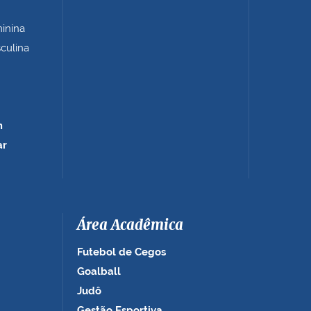
minina
sculina
m
ar
Área Acadêmica
Futebol de Cegos
Goalball
Judô
Gestão Esportiva