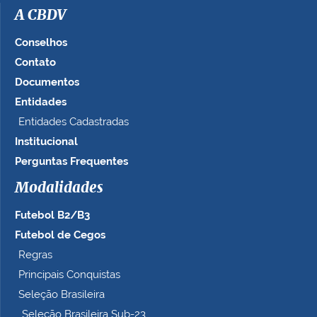
a
A CBDV
g
e
Conselhos
m
Contato
n
Documentos
o
t
Entidades
a
Entidades Cadastradas
m
Institucional
a
n
Perguntas Frequentes
h
Modalidades
o
c
Futebol B2/B3
o
m
Futebol de Cegos
p
Regras
l
Principais Conquistas
e
t
Seleção Brasileira
o
Seleção Brasileira Sub-23