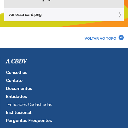
a
r
vanessa card.png
a
v
e
r
VOLTAR AO TOPO
a
i
m
a
A CBDV
g
e
Conselhos
m
Contato
n
Documentos
o
t
Entidades
a
Entidades Cadastradas
m
Institucional
a
n
Perguntas Frequentes
h