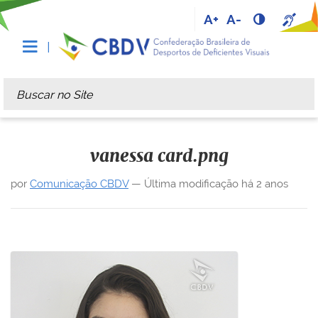
A+
A-
Busca
Busca Avançada…
vanessa card.png
por
Comunicação CBDV
—
Última modificação
há 2 anos