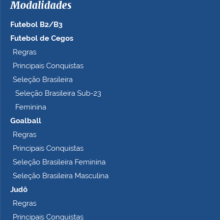
Modalidades
o
c
Futebol B2/B3
o
m
Futebol de Cegos
p
Regras
l
Principais Conquistas
e
t
Seleção Brasileira
o
Seleção Brasileira Sub-23
…
Feminina
Goalball
Regras
Principais Conquistas
Seleção Brasileira Feminina
Seleção Brasileira Masculina
Judô
Regras
Principais Conquistas