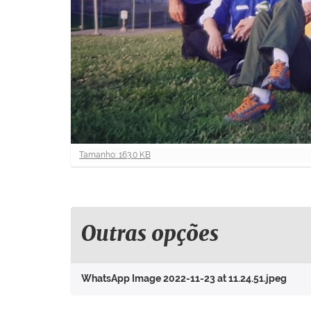
C
Tamanho: 163.0 KB
l
i
q
u
e
Outras opções
p
a
r
WhatsApp Image 2022-11-23 at 11.24.51.jpeg
a
v