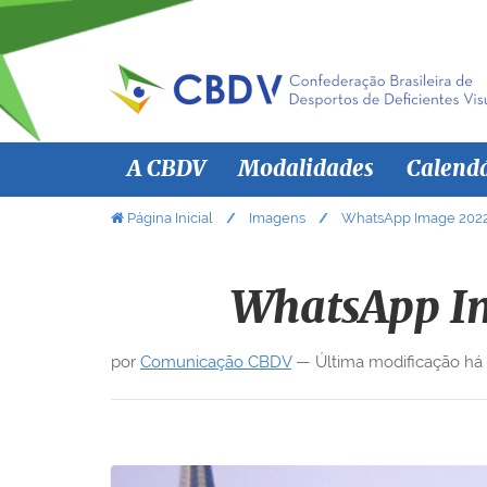
N
A CBDV
Modalidades
Calend
a
v
V
Página Inicial
Imagens
WhatsApp Image 2022-1
o
e
c
g
ê
WhatsApp Im
a
e
ç
s
por
Comunicação CBDV
—
Última modificação
há
ã
t
á
o
a
q
u