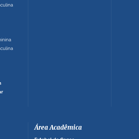
sculina
minina
sculina
m
ar
Área Acadêmica