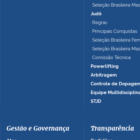
Seleção Brasileira Ma
l
e
Judô
t
Regras
o
Principais Conquistas
…
Seleção Brasileira Fe
Seleção Brasileira Ma
Comissão Técnica
Powerlifting
Arbitragem
Controle de Dopage
Equipe Multidisciplin
STJD
Gestão e Governança
Transparência