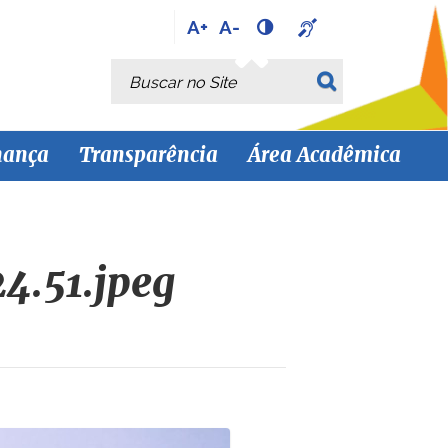
A+
A-
Busca
Busca Avançada…
nança
Transparência
Área Acadêmica
4.51.jpeg