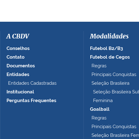
e
r
a
i
m
a
A CBDV
Modalidades
g
e
Conselhos
Futebol B2/B3
m
Contato
Futebol de Cegos
n
Documentos
Regras
o
t
Entidades
Principais Conquistas
a
Entidades Cadastradas
Seleção Brasileira
m
Institucional
Seleção Brasileira Su
a
n
Perguntas Frequentes
Feminina
h
Goalball
o
Regras
c
o
Principais Conquistas
m
Seleção Brasileira Fe
p