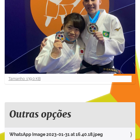
C
Tamanho: 139.0 KB
l
i
q
u
e
Outras opções
p
a
r
WhatsApp Image 2023-01-31 at 16.40.18.jpeg
a