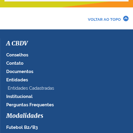
v
e
r
VOLTAR AO TOPO
a
i
m
a
A CBDV
g
e
Conselhos
m
Contato
n
Documentos
o
t
Entidades
a
Entidades Cadastradas
m
Institucional
a
n
Perguntas Frequentes
h
Modalidades
o
c
Futebol B2/B3
o