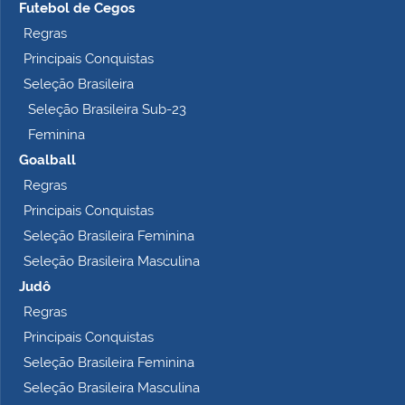
m
Futebol de Cegos
p
Regras
l
Principais Conquistas
e
t
Seleção Brasileira
o
Seleção Brasileira Sub-23
…
Feminina
Goalball
Regras
Principais Conquistas
Seleção Brasileira Feminina
Seleção Brasileira Masculina
Judô
Regras
Principais Conquistas
Seleção Brasileira Feminina
Seleção Brasileira Masculina