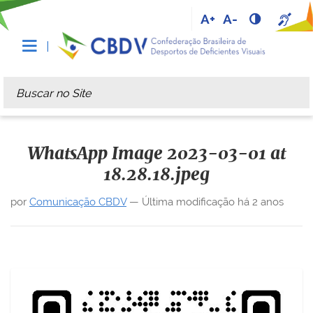
A+
A-
Busca
Busca Avançada…
WhatsApp Image 2023-03-01 at
18.28.18.jpeg
por
Comunicação CBDV
—
Última modificação
há 2 anos