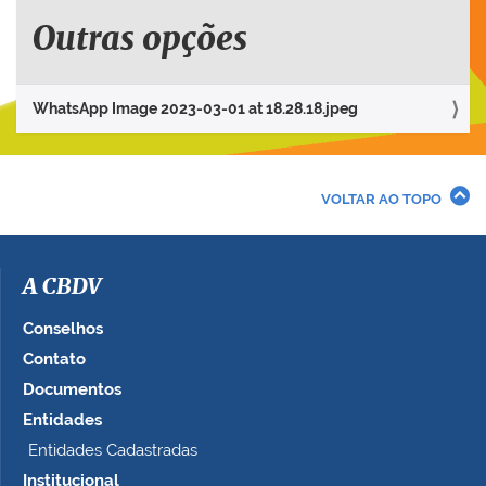
u
e
Outras opções
p
a
r
WhatsApp Image 2023-03-01 at 18.28.18.jpeg
a
v
e
r
VOLTAR AO TOPO
a
i
m
a
A CBDV
g
e
Conselhos
m
Contato
n
Documentos
o
t
Entidades
a
Entidades Cadastradas
m
Institucional
a