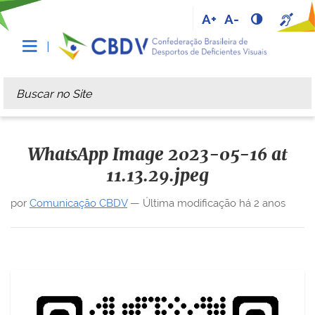
A+
A-
Busca
Busca Avançada…
WhatsApp Image 2023-05-16 at
11.13.29.jpeg
por
Comunicação CBDV
—
Última modificação
há 2 anos