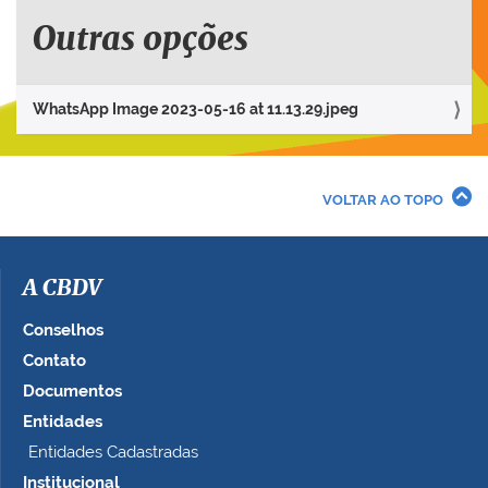
u
e
Outras opções
p
a
r
WhatsApp Image 2023-05-16 at 11.13.29.jpeg
a
v
e
r
VOLTAR AO TOPO
a
i
m
a
A CBDV
g
e
Conselhos
m
Contato
n
Documentos
o
t
Entidades
a
Entidades Cadastradas
m
Institucional
a