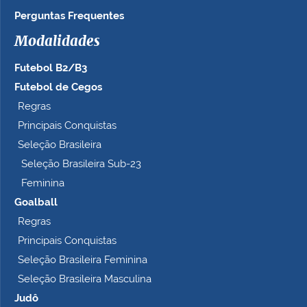
n
Perguntas Frequentes
h
Modalidades
o
c
Futebol B2/B3
o
m
Futebol de Cegos
p
Regras
l
Principais Conquistas
e
t
Seleção Brasileira
o
Seleção Brasileira Sub-23
…
Feminina
Goalball
Regras
Principais Conquistas
Seleção Brasileira Feminina
Seleção Brasileira Masculina
Judô