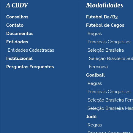
a
A CBDV
Modalidades
g
e
Conselhos
Futebol B2/B3
m
Contato
Futebol de Cegos
n
Documentos
Regras
o
t
Entidades
Principais Conquistas
a
Entidades Cadastradas
Seleção Brasileira
m
Institucional
Seleção Brasileira Su
a
n
Perguntas Frequentes
Feminina
h
Goalball
o
Regras
c
o
Principais Conquistas
m
Seleção Brasileira Fe
p
Seleção Brasileira Ma
l
e
Judô
t
Regras
o