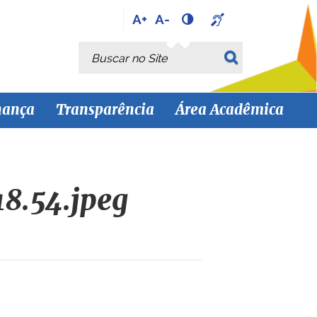
A+
A-
Busca
Busca Avançada…
nança
Transparência
Área Acadêmica
8.54.jpeg