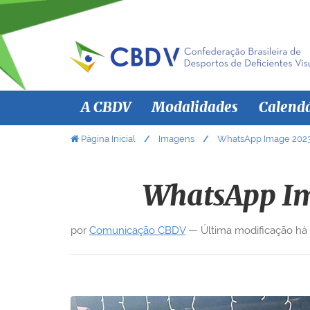
N
A CBDV
Modalidades
Calend
a
v
V
Página Inicial
Imagens
WhatsApp Image 2023-1
o
e
c
g
ê
WhatsApp Im
a
e
ç
s
por
Comunicação CBDV
—
Última modificação
há
ã
t
á
o
a
q
u