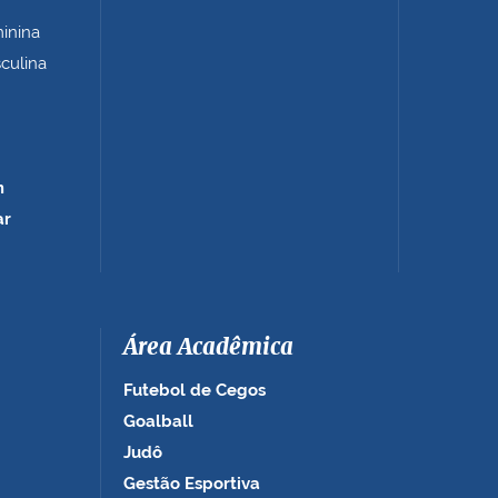
minina
sculina
m
ar
Área Acadêmica
Futebol de Cegos
Goalball
Judô
Gestão Esportiva