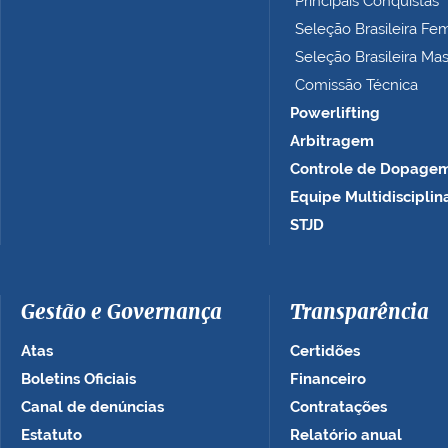
Principais Conquistas
…
Seleção Brasileira Fe
Seleção Brasileira Ma
Comissão Técnica
Powerlifting
Arbitragem
Controle de Dopage
Equipe Multidisciplin
STJD
Gestão e Governança
Transparência
Atas
Certidões
Boletins Oficiais
Financeiro
Canal de denúncias
Contratações
Estatuto
Relatório anual