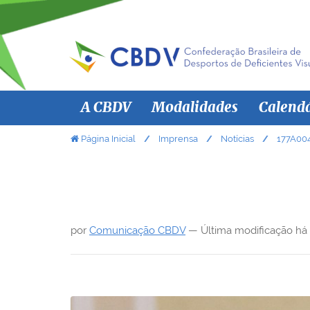
N
A CBDV
Modalidades
Calend
a
v
V
Página Inicial
Imprensa
Notícias
177A00
o
e
c
g
ê
a
e
ç
s
por
Comunicação CBDV
—
Última modificação
há
ã
t
á
o
a
q
u