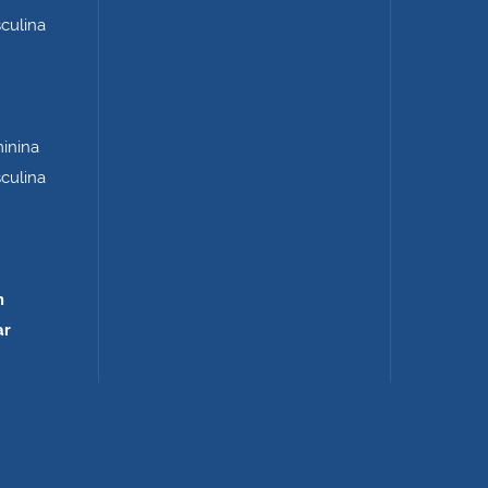
sculina
minina
sculina
m
ar