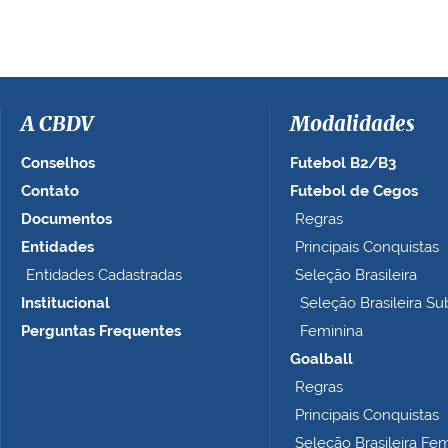
e
r
a
i
m
a
A CBDV
Modalidades
g
e
Conselhos
Futebol B2/B3
m
Contato
Futebol de Cegos
n
Documentos
Regras
o
t
Entidades
Principais Conquistas
a
Entidades Cadastradas
Seleção Brasileira
m
Institucional
Seleção Brasileira Su
a
n
Perguntas Frequentes
Feminina
h
Goalball
o
Regras
c
o
Principais Conquistas
m
Seleção Brasileira Fe