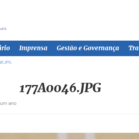
ário
Imprensa
Gestão e Governança
Tra
46.JPG
177A0046.JPG
 um ano