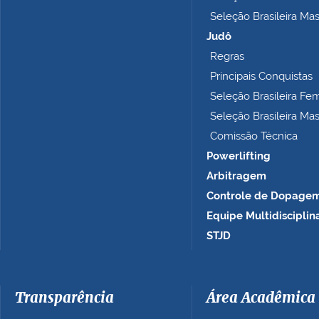
p
Seleção Brasileira Ma
l
e
Judô
t
Regras
o
Principais Conquistas
…
Seleção Brasileira Fe
Seleção Brasileira Ma
Comissão Técnica
Powerlifting
Arbitragem
Controle de Dopage
Equipe Multidisciplin
STJD
Transparência
Área Acadêmica