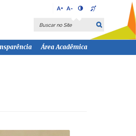
A+
A-
Busca
Busca Avançada…
nsparência
Área Acadêmica