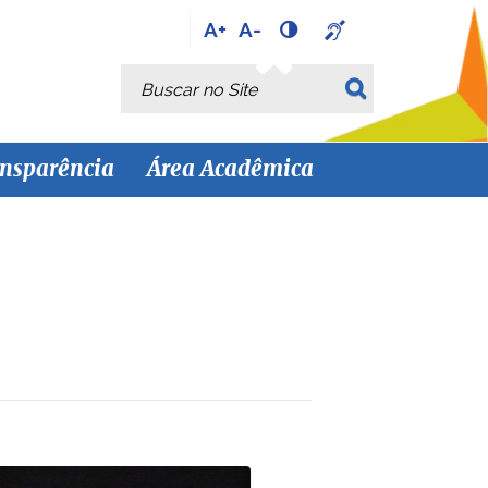
A+
A-
Busca
Busca Avançada…
nsparência
Área Acadêmica