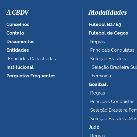
m
a
A CBDV
Modalidades
g
e
Conselhos
Futebol B2/B3
m
Contato
Futebol de Cegos
n
Documentos
Regras
o
t
Entidades
Principais Conquistas
a
Entidades Cadastradas
Seleção Brasileira
m
Institucional
Seleção Brasileira Su
a
n
Perguntas Frequentes
Feminina
h
Goalball
o
Regras
c
o
Principais Conquistas
m
Seleção Brasileira Fe
p
Seleção Brasileira Ma
l
e
Judô
t
Regras