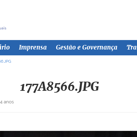
ário
Imprensa
Gestão e Governança
Tra
66.JPG
177A8566.JPG
 4 anos