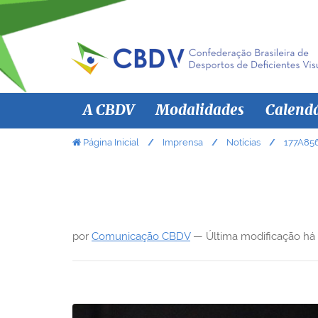
N
A CBDV
Modalidades
Calend
a
v
V
Página Inicial
Imprensa
Notícias
177A85
o
e
c
g
ê
a
e
ç
s
por
Comunicação CBDV
—
Última modificação
há
ã
t
á
o
a
q
u