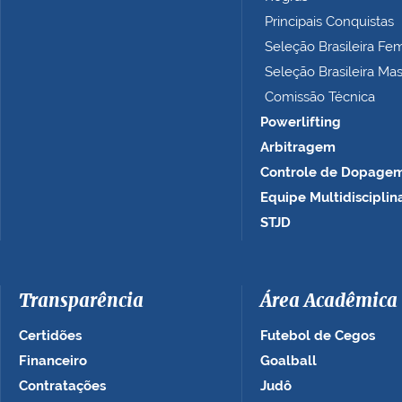
o
Principais Conquistas
…
Seleção Brasileira Fe
Seleção Brasileira Ma
Comissão Técnica
Powerlifting
Arbitragem
Controle de Dopage
Equipe Multidisciplin
STJD
Transparência
Área Acadêmica
Certidões
Futebol de Cegos
Financeiro
Goalball
Contratações
Judô