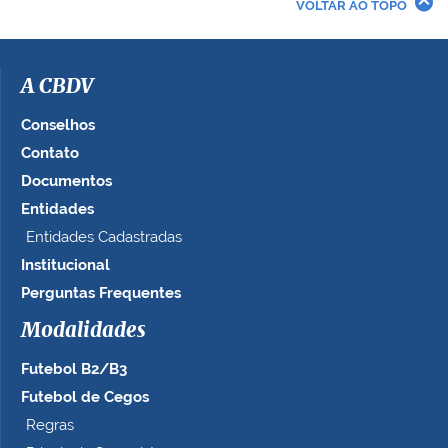
VOLTAR AO TOPO
a
i
m
a
A CBDV
g
e
Conselhos
m
Contato
n
Documentos
o
t
Entidades
a
Entidades Cadastradas
m
Institucional
a
n
Perguntas Frequentes
h
Modalidades
o
c
Futebol B2/B3
o
m
Futebol de Cegos
p
Regras
l