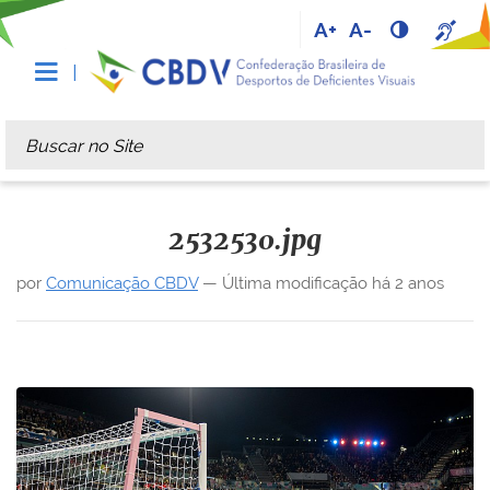
A+
A-
Busca
Busca Avançada…
2532530.jpg
por
Comunicação CBDV
—
Última modificação
há 2 anos