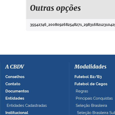
u
e
Outras opções
p
a
r
35542746_2008092682548271_298316821231042
a
v
e
r
a
i
m
a
A CBDV
Modalidades
g
e
Conselhos
Futebol B2/B3
m
Contato
Futebol de Cegos
n
Documentos
Regras
o
t
Entidades
Principais Conquistas
a
Entidades Cadastradas
Seleção Brasileira
m
Institucional
Seleção Brasileira Su
a