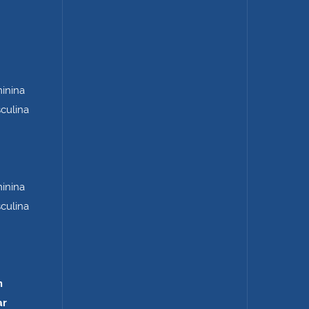
minina
sculina
minina
sculina
m
ar