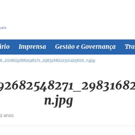
ário
Imprensa
Gestão e Governança
Tra
46_2008092682548271_2983168212310425600_n.jpg
92682548271_2983168
n.jpg
 2 anos