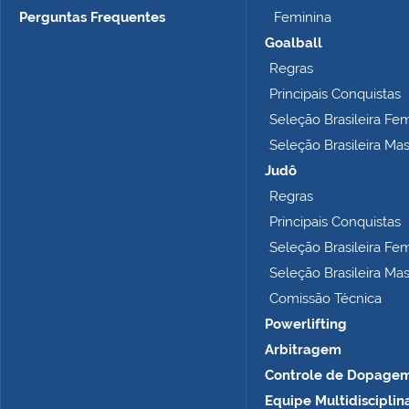
n
Perguntas Frequentes
Feminina
h
Goalball
o
Regras
c
o
Principais Conquistas
m
Seleção Brasileira Fe
p
Seleção Brasileira Ma
l
e
Judô
t
Regras
o
Principais Conquistas
…
Seleção Brasileira Fe
Seleção Brasileira Ma
Comissão Técnica
Powerlifting
Arbitragem
Controle de Dopage
Equipe Multidisciplin