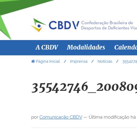
N
A CBDV
Modalidades
Calend
a
v
V
Página Inicial
Imprensa
Notícias
355427
o
e
c
g
ê
35542746_20080
a
e
ç
s
ã
t
á
o
por
Comunicação CBDV
—
Última modificação
há
a
q
u