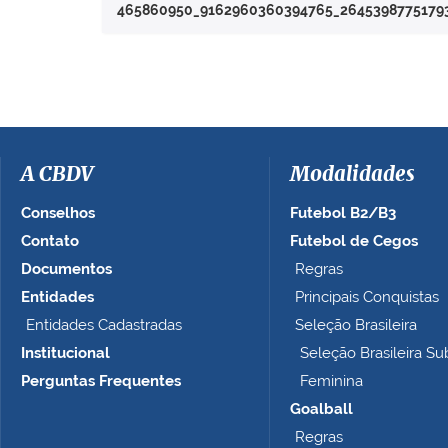
465860950_9162960360394765_26453987751793
a
v
e
r
a
i
m
a
A CBDV
Modalidades
g
e
Conselhos
Futebol B2/B3
m
Contato
Futebol de Cegos
n
Documentos
Regras
o
t
Entidades
Principais Conquistas
a
Entidades Cadastradas
Seleção Brasileira
m
Institucional
Seleção Brasileira Su
a
n
Perguntas Frequentes
Feminina
h
Goalball
o
Regras
c