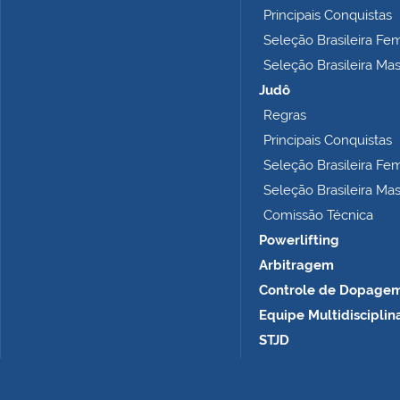
o
Principais Conquistas
m
Seleção Brasileira Fe
p
Seleção Brasileira Ma
l
e
Judô
t
Regras
o
Principais Conquistas
…
Seleção Brasileira Fe
Seleção Brasileira Ma
Comissão Técnica
Powerlifting
Arbitragem
Controle de Dopage
Equipe Multidisciplin
STJD