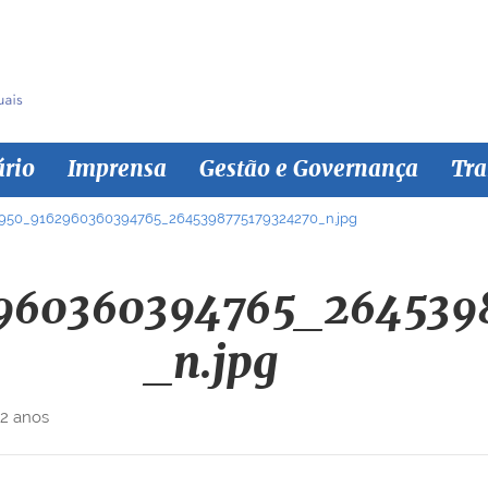
ário
Imprensa
Gestão e Governança
Tra
950_9162960360394765_2645398775179324270_n.jpg
960360394765_264539
_n.jpg
 2 anos