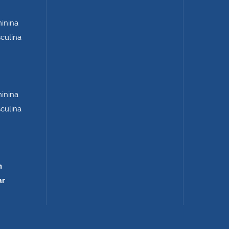
minina
sculina
minina
sculina
m
ar