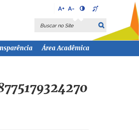
A+
A-
Busca
Busca Avançada…
nsparência
Área Acadêmica
8775179324270