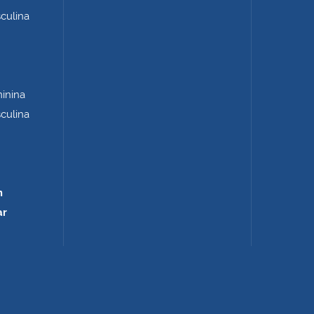
sculina
minina
sculina
m
ar