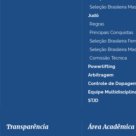
p
Seleção Brasileira Ma
l
e
Judô
t
Regras
o
Principais Conquistas
…
Seleção Brasileira Fe
Seleção Brasileira Ma
Comissão Técnica
Powerlifting
Arbitragem
Controle de Dopage
Equipe Multidisciplin
STJD
Transparência
Área Acadêmica