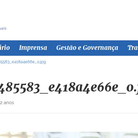
ário
Imprensa
Gestão e Governança
Tra
85583_e418a4e66e_o.jpg
485583_e418a4e66e_o.
 2 anos