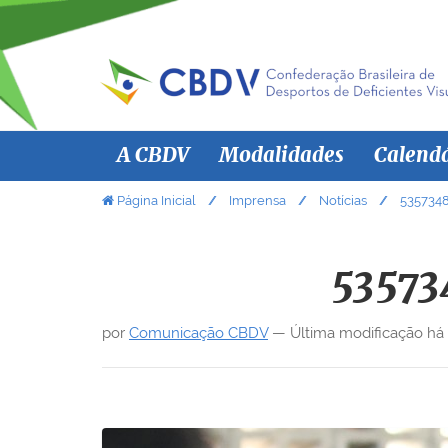
N
A CBDV
Modalidades
Calend
a
v
V
Página Inicial
Imprensa
Notícias
535734
o
e
c
g
ê
53573
a
e
ç
s
por
Comunicação CBDV
—
Última modificação
há
ã
t
á
o
a
q
u