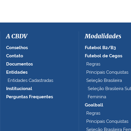
e
r
a
i
m
a
A CBDV
Modalidades
g
e
Conselhos
Futebol B2/B3
m
Contato
Futebol de Cegos
n
Documentos
Regras
o
t
Entidades
Principais Conquistas
a
Entidades Cadastradas
Seleção Brasileira
m
Institucional
Seleção Brasileira Su
a
n
Perguntas Frequentes
Feminina
h
Goalball
o
Regras
c
o
Principais Conquistas
m
Seleção Brasileira Fe