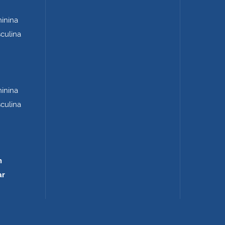
minina
sculina
minina
sculina
m
ar