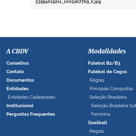
53994019211_1005ab77b9_k.jpg
a
v
e
r
a
i
m
a
A CBDV
Modalidades
g
e
Conselhos
Futebol B2/B3
m
Contato
Futebol de Cegos
n
Documentos
Regras
o
t
Entidades
Principais Conquistas
a
Entidades Cadastradas
Seleção Brasileira
m
Institucional
Seleção Brasileira Su
a
n
Perguntas Frequentes
Feminina
h
Goalball
o
Regras
c