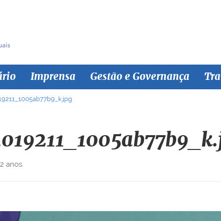
ário
Imprensa
Gestão e Governança
Tra
19211_1005ab77b9_k.jpg
019211_1005ab77b9_k.
 2 anos