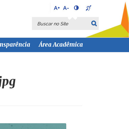
A+
A-
Busca
Busca Avançada…
nsparência
Área Acadêmica
jpg