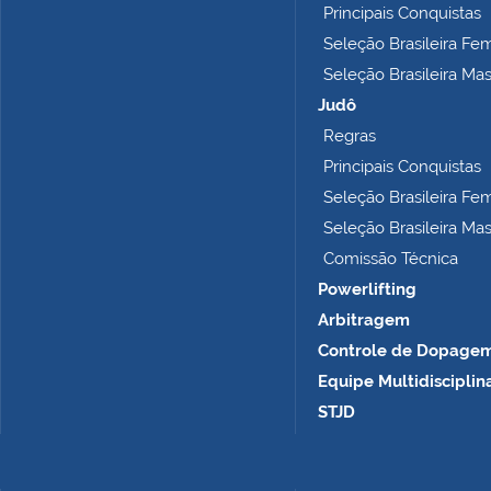
o
Principais Conquistas
m
Seleção Brasileira Fe
p
Seleção Brasileira Ma
l
e
Judô
t
Regras
o
Principais Conquistas
…
Seleção Brasileira Fe
Seleção Brasileira Ma
Comissão Técnica
Powerlifting
Arbitragem
Controle de Dopage
Equipe Multidisciplin
STJD