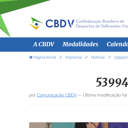
N
A CBDV
Modalidades
Calend
a
v
V
Página Inicial
Imprensa
Notícias
539940
o
e
c
g
ê
53994
a
e
ç
s
por
Comunicação CBDV
—
Última modificação
há
ã
t
á
o
a
q
u