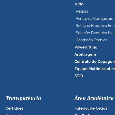
e
Judô
t
Regras
o
Principais Conquistas
…
Seleção Brasileira Fe
Seleção Brasileira Ma
Comissão Técnica
Powerlifting
Arbitragem
Controle de Dopage
Equipe Multidisciplin
STJD
Transparência
Área Acadêmica
Certidões
Futebol de Cegos