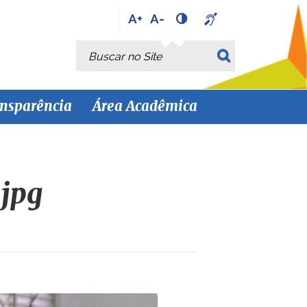
A+
A-
Busca
Busca Avançada…
nsparência
Área Acadêmica
jpg