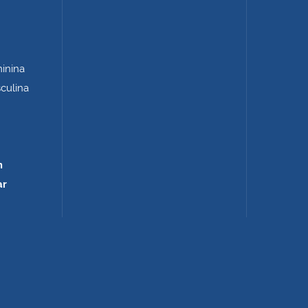
minina
sculina
m
ar