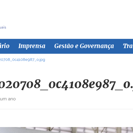
ário
Imprensa
Gestão e Governança
Tra
20708_0c4108e987_o.jpg
020708_0c4108e987_o.
 um ano