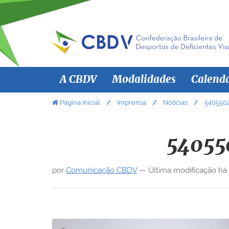
N
A CBDV
Modalidades
Calend
a
v
V
Página Inicial
Imprensa
Notícias
540550
o
e
c
g
ê
54055
a
e
ç
s
por
Comunicação CBDV
—
Última modificação
há
ã
t
á
o
a
q
u