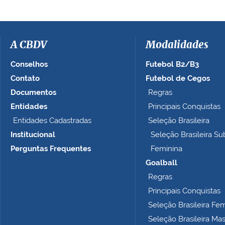
a
i
m
a
A CBDV
Modalidades
g
e
Conselhos
Futebol B2/B3
m
Contato
Futebol de Cegos
n
Documentos
Regras
o
t
Entidades
Principais Conquistas
a
Entidades Cadastradas
Seleção Brasileira
m
Institucional
Seleção Brasileira Su
a
n
Perguntas Frequentes
Feminina
h
Goalball
o
Regras
c
o
Principais Conquistas
m
Seleção Brasileira Fe
p
Seleção Brasileira Ma
l