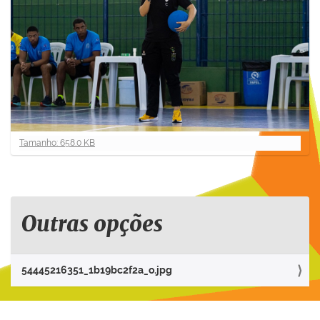
C
Tamanho: 658.0 KB
l
i
q
u
e
Outras opções
p
a
r
54445216351_1b19bc2f2a_o.jpg
a
v
e