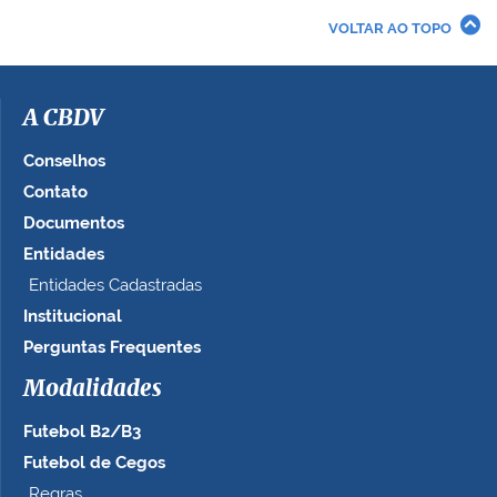
r
VOLTAR AO TOPO
a
i
m
a
A CBDV
g
e
Conselhos
m
Contato
n
Documentos
o
t
Entidades
a
Entidades Cadastradas
m
Institucional
a
n
Perguntas Frequentes
h
Modalidades
o
c
Futebol B2/B3
o
m
Futebol de Cegos
p
Regras