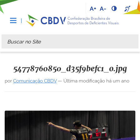
A+
A-
Busca
Busca Avançada…
54778760850_d35f9befc1_o.jpg
por
Comunicação CBDV
—
Última modificação
há um ano