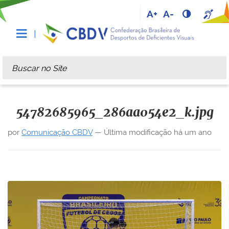
A+
A-
Busca
Busca Avançada…
54782685965_286aa054e2_k.jpg
por
Comunicação CBDV
—
Última modificação
há um ano