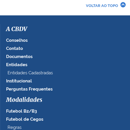
r
VOLTAR AO TOPO
a
i
m
a
A CBDV
g
e
Conselhos
m
Contato
n
Documentos
o
t
Entidades
a
Entidades Cadastradas
m
Institucional
a
n
Perguntas Frequentes
h
Modalidades
o
c
Futebol B2/B3
o
m
Futebol de Cegos
p
Regras