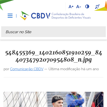
A+
A-
Busca
Busca Avançada…
548455369_1402160851910259_84
40734792070954808_n.jpg
por
Comunicação CBDV
—
Última modificação
há um ano