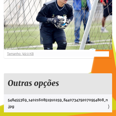
C
Tamanho: 322.0 KB
l
i
q
u
e
Outras opções
p
a
r
548455369_1402160851910259_8440734792070954808_n
a
.jpg
v
e