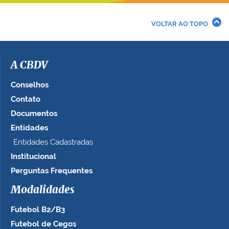
r
a
VOLTAR AO TOPO
i
m
a
g
A CBDV
e
m
Conselhos
n
Contato
o
Documentos
t
a
Entidades
m
Entidades Cadastradas
a
Institucional
n
h
Perguntas Frequentes
o
c
Modalidades
o
Futebol B2/B3
m
p
Futebol de Cegos