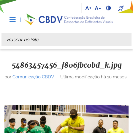
A+
A-
Busca
Busca Avançada…
54863457456_f806fbc0bd_k.jpg
por
Comunicação CBDV
—
Última modificação
há 10 meses