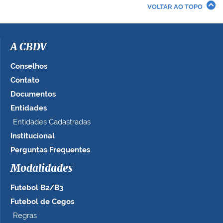
r
VOLTAR AO TOPO
a
i
m
a
A CBDV
g
e
Conselhos
m
Contato
n
Documentos
o
t
Entidades
a
Entidades Cadastradas
m
Institucional
a
n
Perguntas Frequentes
h
Modalidades
o
c
Futebol B2/B3
o
m
Futebol de Cegos
p
Regras
l