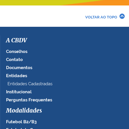
v
e
r
VOLTAR AO TOPO
a
i
m
a
A CBDV
g
e
Conselhos
m
Contato
n
Documentos
o
t
Entidades
a
Entidades Cadastradas
m
Institucional
a
n
Perguntas Frequentes
h
Modalidades
o
c
Futebol B2/B3
o
m