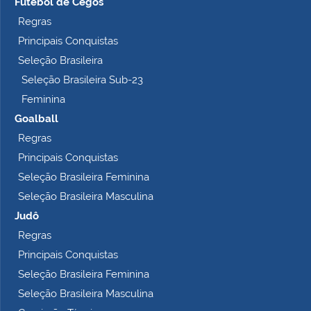
Futebol de Cegos
p
Regras
l
Principais Conquistas
e
t
Seleção Brasileira
o
Seleção Brasileira Sub-23
…
Feminina
Goalball
Regras
Principais Conquistas
Seleção Brasileira Feminina
Seleção Brasileira Masculina
Judô
Regras
Principais Conquistas
Seleção Brasileira Feminina
Seleção Brasileira Masculina