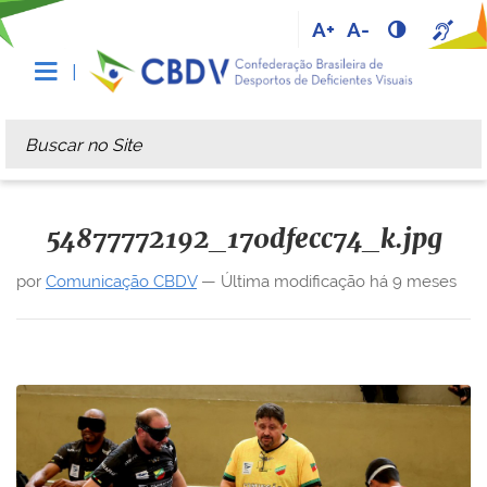
A+
A-
Busca
Busca Avançada…
54877772192_170dfecc74_k.jpg
por
Comunicação CBDV
—
Última modificação
há 9 meses