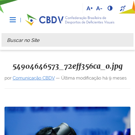
A+
A-
Busca
Busca Avançada…
54904646573_72eff356ca_o.jpg
por
Comunicação CBDV
—
Última modificação
há 9 meses