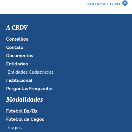
r
VOLTAR AO TOPO
a
i
m
a
A CBDV
g
e
Conselhos
m
Contato
n
Documentos
o
t
Entidades
a
Entidades Cadastradas
m
Institucional
a
n
Perguntas Frequentes
h
Modalidades
o
c
Futebol B2/B3
o
m
Futebol de Cegos
p
Regras
l