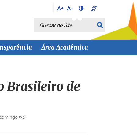
A+
A-
Busca
Busca Avançada…
nsparência
Área Acadêmica
o Brasileiro de
domingo (31)