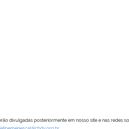
erão divulgadas posteriormente em nosso site e nas redes so
felipemenescal@cbdv.org.br