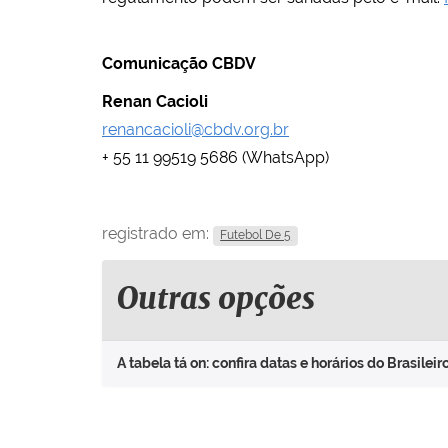
Comunicação CBDV
Renan Cacioli
renancacioli@cbdv.org.br
+ 55 11 99519 5686 (WhatsApp)
registrado em:
Futebol De 5
Outras opções
A tabela tá on: confira datas e horários do Brasileir