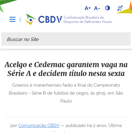
A+
A-
Busca
Busca Avançada…
Acelgo e Cedemac garantem vaga na
Série A e decidem título nesta sexta
Goianos e maranhenses farão a final do Campeonato
Brasileiro - Série B de futebol de cegos, às 9h15, em São
Paulo
por
Comunicação CBDV
—
publicado
há 2 anos
,
Última