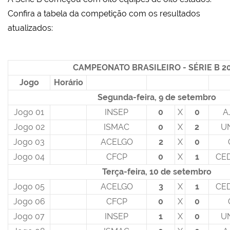
Confira a tabela da competição com os resultados
atualizados:
CAMPEONATO BRASILEIRO - SÉRIE B 2
Jogo
Horário
Segunda-feira, 9 de setembro
Jogo 01
INSEP
0
X
0
A
Jogo 02
ISMAC
0
X
2
U
Jogo 03
ACELGO
2
X
0
Jogo 04
CFCP
0
X
1
CE
Terça-feira, 10 de setembro
Jogo 05
ACELGO
3
X
1
CE
Jogo 06
CFCP
0
X
0
Jogo 07
INSEP
1
X
0
U