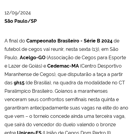
12/09/2024
São Paulo/SP
A final do
Campeonato Brasileiro - Série B 2024
de
futebol de cegos vai reunir, nesta sexta (13), em São
Paulo,
Acelgo-GO
(Associação de Cegos para Esporte
e Lazer de Goiás) e
Cedemac-MA
(Centro Desportivo
Maranhense de Cegos), que disputarão a taça a partir
das
9h15
(de Brasília), na quadra da modalidade no CT
Paralímpico Brasileiro. Goianos a maranhenses
venceram seus confrontos semifinais nesta quinta e
garantiram antecipadamente suas vagas na elite do ano
que vem – o torneio concede ainda uma terceira vaga,
que sairá do vencedor do duelo valendo o bronze
entre
Unicep-ES
(União de Cegos Dom Pedro II)