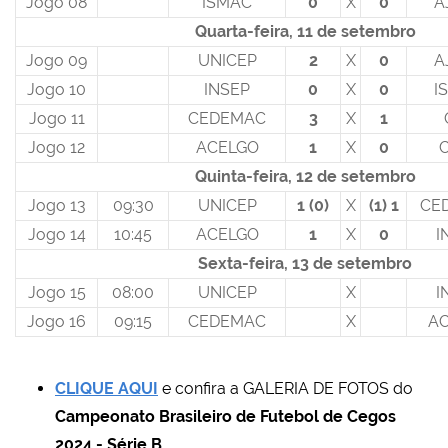
Jogo 08
ISMAC
0
X
0
A
Quarta-feira, 11 de setembro
Jogo 09
UNICEP
2
X
0
A
Jogo 10
INSEP
0
X
0
I
Jogo 11
CEDEMAC
3
X
1
Jogo 12
ACELGO
1
X
0
Quinta-feira, 12 de setembro
Jogo 13
09:30
UNICEP
1 (0)
X
(1) 1
CE
Jogo 14
10:45
ACELGO
1
X
0
I
Sexta-feira, 13 de setembro
Jogo 15
08:00
UNICEP
X
I
Jogo 16
09:15
CEDEMAC
X
A
CLIQUE AQUI
e confira a GALERIA DE FOTOS do
Campeonato Brasileiro de Futebol de Cegos
2024 - Série B
.