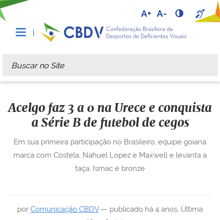
A+
A-
Busca
Busca Avançada…
Acelgo faz 3 a 0 na Urece e conquista
a Série B de futebol de cegos
Em sua primeira participação no Brasileiro, equipe goiana
marca com Costela, Nahuel Lopez e Maxwell e levanta a
taça; Ismac é bronze
por
Comunicação CBDV
—
publicado
há 4 anos
,
Última