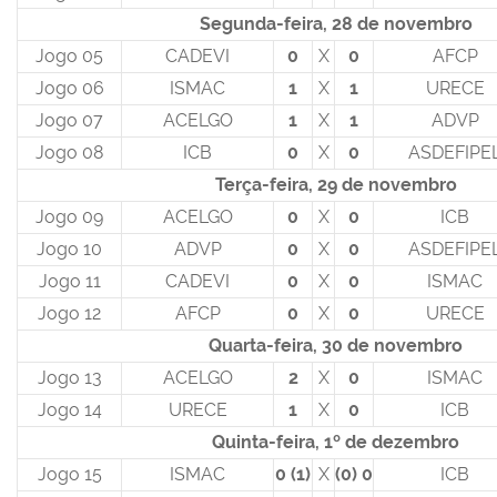
Segunda-feira, 28 de novembro
Jogo 05
CADEVI
0
X
0
AFCP
Jogo 06
ISMAC
1
X
1
URECE
Jogo 07
ACELGO
1
X
1
ADVP
Jogo 08
ICB
0
X
0
ASDEFIPE
Terça-feira, 29 de novembro
Jogo 09
ACELGO
0
X
0
ICB
Jogo 10
ADVP
0
X
0
ASDEFIPE
Jogo 11
CADEVI
0
X
0
ISMAC
Jogo 12
AFCP
0
X
0
URECE
Quarta-feira, 30 de novembro
Jogo 13
ACELGO
2
X
0
ISMAC
Jogo 14
URECE
1
X
0
ICB
Quinta-feira, 1º de dezembro
Jogo 15
ISMAC
0 (1)
X
(0) 0
ICB