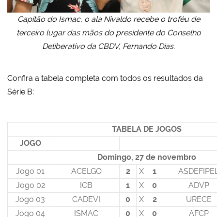
Capitão do Ismac, o ala Nivaldo recebe o troféu de
terceiro lugar das mãos do presidente do Conselho
Deliberativo da CBDV, Fernando Dias.
Confira a tabela completa com todos os resultados da
Série B:
TABELA DE JOGOS
JOGO
Domingo, 27 de novembro
Jogo 01
ACELGO
2
X
1
ASDEFIPE
Jogo 02
ICB
1
X
0
ADVP
Jogo 03
CADEVI
0
X
2
URECE
Jogo 04
ISMAC
0
X
0
AFCP