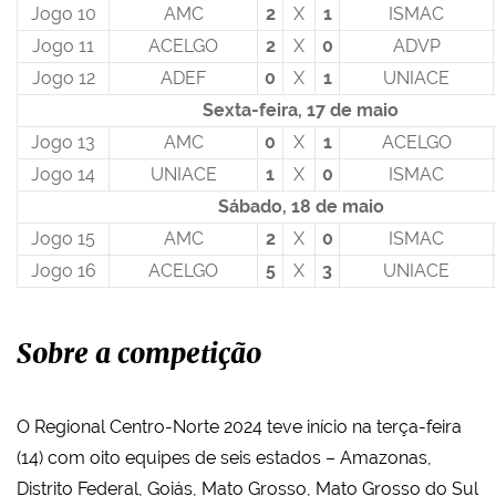
Jogo 10
AMC
2
X
1
ISMAC
Jogo 11
ACELGO
2
X
0
ADVP
Jogo 12
ADEF
0
X
1
UNIACE
Sexta-feira, 17 de maio
Jogo 13
AMC
0
X
1
ACELGO
Jogo 14
UNIACE
1
X
0
ISMAC
Sábado, 18 de maio
Jogo 15
AMC
2
X
0
ISMAC
Jogo 16
ACELGO
5
X
3
UNIACE
Sobre a competição
O Regional Centro-Norte 2024 teve início na terça-feira
(14) com oito equipes de seis estados – Amazonas,
Distrito Federal, Goiás, Mato Grosso, Mato Grosso do Sul