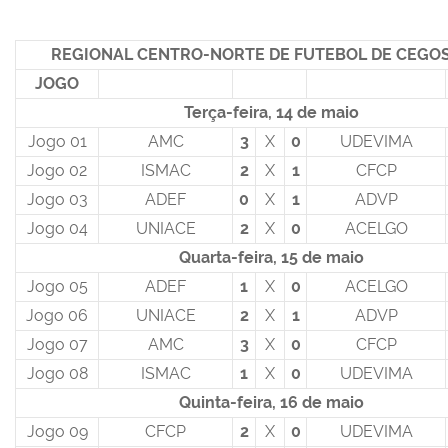
REGIONAL CENTRO-NORTE DE FUTEBOL DE CEGOS
JOGO
Terça-feira, 14 de maio
Jogo 01
AMC
3
X
0
UDEVIMA
Jogo 02
ISMAC
2
X
1
CFCP
Jogo 03
ADEF
0
X
1
ADVP
Jogo 04
UNIACE
2
X
0
ACELGO
Quarta-feira, 15 de maio
Jogo 05
ADEF
1
X
0
ACELGO
Jogo 06
UNIACE
2
X
1
ADVP
Jogo 07
AMC
3
X
0
CFCP
Jogo 08
ISMAC
1
X
0
UDEVIMA
Quinta-feira, 16 de maio
Jogo 09
CFCP
2
X
0
UDEVIMA