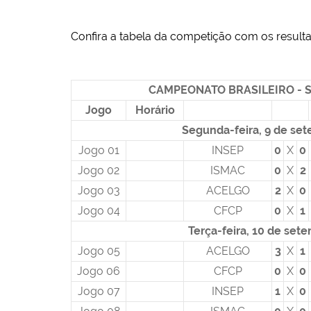
Confira a tabela da competição com os result
CAMPEONATO BRASILEIRO - S
Jogo
Horário
Segunda-feira, 9 de se
Jogo 01
INSEP
0
X
0
Jogo 02
ISMAC
0
X
2
Jogo 03
ACELGO
2
X
0
Jogo 04
CFCP
0
X
1
Terça-feira, 10 de set
Jogo 05
ACELGO
3
X
1
Jogo 06
CFCP
0
X
0
Jogo 07
INSEP
1
X
0