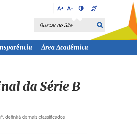
A+
A-
Busca
Busca Avançada…
nsparência
Área Acadêmica
nal da Série B
 definirá demais classificados