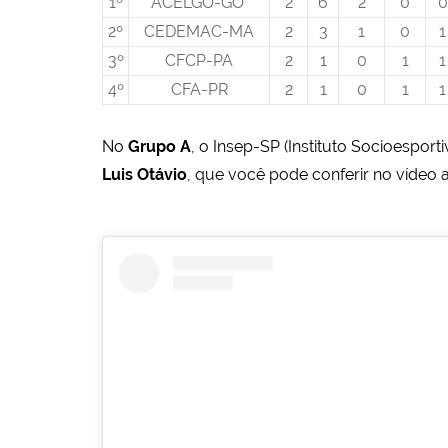
1º
ACELGO-GO
2
6
2
0
0
2º
CEDEMAC-MA
2
3
1
0
1
3º
CFCP-PA
2
1
0
1
1
4º
CFA-PR
2
1
0
1
1
No
Grupo A
, o Insep-SP (Instituto Socioespor
Luis Otávio
, que você pode conferir no vídeo 