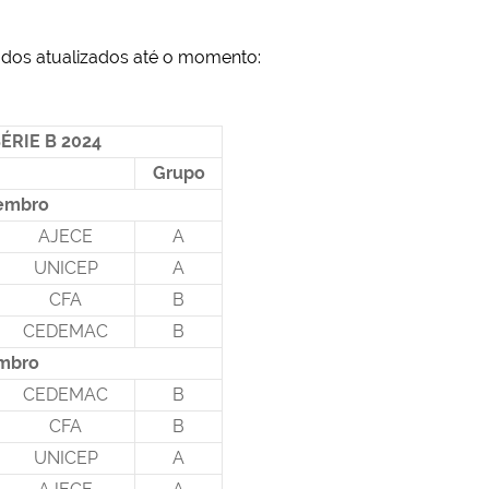
ados atualizados até o momento:
ÉRIE B 2024
Grupo
tembro
AJECE
A
UNICEP
A
CFA
B
CEDEMAC
B
embro
CEDEMAC
B
CFA
B
UNICEP
A