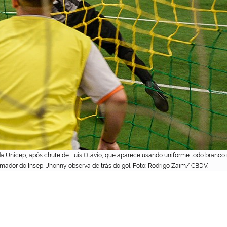
da Unicep, após chute de Luis Otávio, que aparece usando uniforme todo branco 
mador do Insep, Jhonny observa de trás do gol. Foto: Rodrigo Zaim/ CBDV.