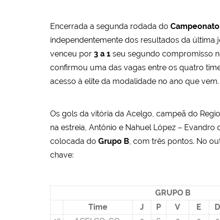
Encerrada a segunda rodada do
Campeonato B
independentemente dos resultados da última j
venceu por
3 a 1
seu segundo compromisso no 
confirmou uma das vagas entre os quatro time
acesso à elite da modalidade no ano que vem.
Os gols da vitória da Acelgo, campeã do Regio
na estreia, Antônio e Nahuel López – Evandr
colocada do
Grupo B
, com três pontos. No o
chave:
GRUPO B
Time
J
P
V
E
D