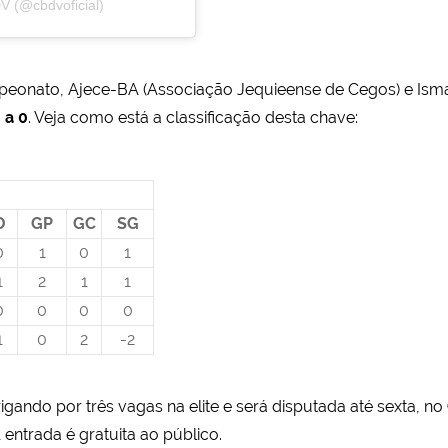
V (@cbdvoficial)
eonato, Ajece-BA (Associação Jequieense de Cegos) e Isma
 a 0
. Veja como está a classificação desta chave:
D
GP
GC
SG
0
1
0
1
1
2
1
1
0
0
0
0
1
0
2
-2
igando por três vagas na elite e será disputada até sexta, no
 entrada é gratuita ao público.