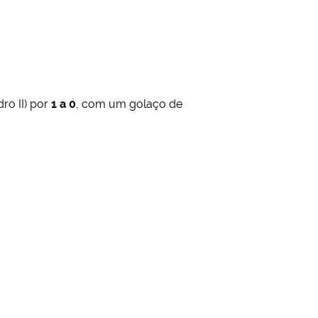
ro II) por
1 a 0
, com um golaço de