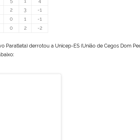
5
1
4
2
3
-1
0
1
-1
0
2
-2
tivo Paratleta) derrotou a Unicep-ES (União de Cegos Dom Ped
abaixo: