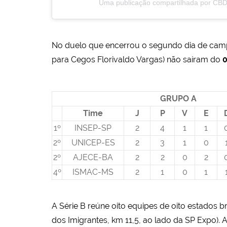
Uma publicação compartilhada por CBD
No duelo que encerrou o segundo dia de camp
para Cegos Florivaldo Vargas) não saíram do
0
GRUPO A
Time
J
P
V
E
1º
INSEP-SP
2
4
1
1
2º
UNICEP-ES
2
3
1
0
2º
AJECE-BA
2
2
0
2
4º
ISMAC-MS
2
1
0
1
A Série B reúne oito equipes de oito estados br
dos Imigrantes, km 11,5, ao lado da SP Expo). A