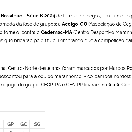
rasileiro - Série B 2024
de futebol de cegos, uma única equi
ornada da fase de grupos: a
Acelgo-GO
(Associação de Cego
torneio, contra o
Cedemac-MA
(Centro Desportivo Maranhe
s que brigarão pelo título. Lembrando que a competição ga
nal Centro-Norte deste ano, foram marcados por Marcos Rogé
o descontou para a equipe maranhense, vice-campeã nordest
utro jogo do grupo, CFCP-PA e CFA-PR ficaram no
0 a 0
. Con
GP
GC
SG