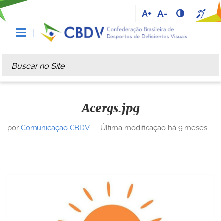
A+
A-
Busca
Busca Avançada…
Acergs.jpg
por
Comunicação CBDV
—
Última modificação
há 9 meses