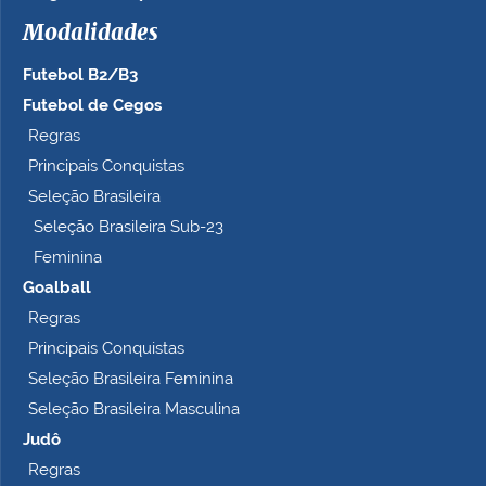
h
Modalidades
o
c
Futebol B2/B3
o
m
Futebol de Cegos
p
Regras
l
Principais Conquistas
e
t
Seleção Brasileira
o
Seleção Brasileira Sub-23
…
Feminina
Goalball
Regras
Principais Conquistas
Seleção Brasileira Feminina
Seleção Brasileira Masculina
Judô
Regras