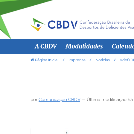
N
A CBDV
Modalidades
Calend
a
v
V
Página Inicial
Imprensa
Notícias
Adef (DF
o
e
c
g
ê
a
e
ç
s
por
Comunicação CBDV
—
Última modificação
há
ã
t
á
o
a
q
u