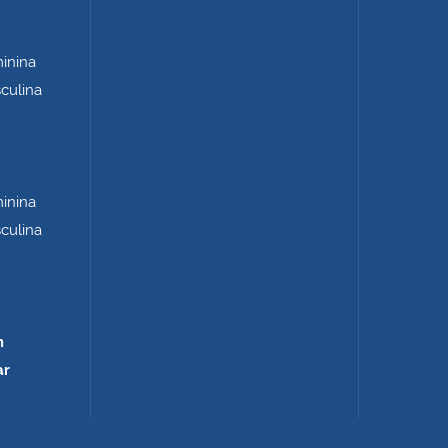
minina
sculina
minina
sculina
m
ar