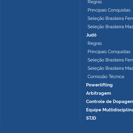
Regras
c
o
Principais Conquistas
m
Seleção Brasileira Fe
p
Seleção Brasileira Ma
l
e
Judô
t
Regras
o
Principais Conquistas
…
Seleção Brasileira Fe
Seleção Brasileira Ma
Comissão Técnica
Powerlifting
Arbitragem
Controle de Dopage
Equipe Multidisciplin
STJD