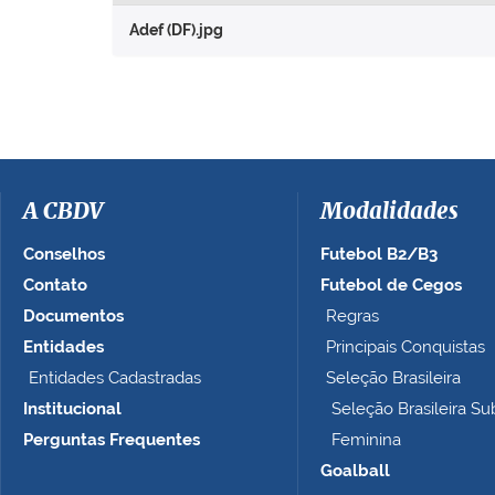
r
Adef (DF).jpg
a
v
e
r
a
i
m
a
A CBDV
Modalidades
g
e
Conselhos
Futebol B2/B3
m
Contato
Futebol de Cegos
n
Documentos
Regras
o
t
Entidades
Principais Conquistas
a
Entidades Cadastradas
Seleção Brasileira
m
Institucional
Seleção Brasileira Su
a
n
Perguntas Frequentes
Feminina
h
Goalball
o