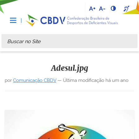
A+
A-
Busca
Busca Avançada…
Adesul.jpg
por
Comunicação CBDV
—
Última modificação
há um ano