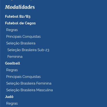
h
Modalidades
o
c
Futebol B2/B3
o
m
Futebol de Cegos
p
Regras
l
Principais Conquistas
e
t
Seleção Brasileira
o
Seleção Brasileira Sub-23
…
Feminina
Goalball
Regras
Principais Conquistas
Seleção Brasileira Feminina
Seleção Brasileira Masculina
Judô
Regras