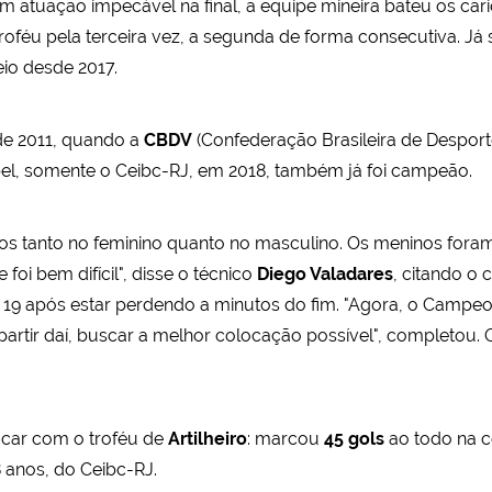
m atuação impecável na final, a equipe mineira bateu os ca
o troféu pela terceira vez, a segunda de forma consecutiva. Já
eio desde 2017.
sde 2011, quando a
CBDV
(Confederação Brasileira de Desporto
bel, somente o Ceibc-RJ, em 2018, também já foi campeão.
os tanto no feminino quanto no masculino. Os meninos for
foi bem difícil", disse o técnico
Diego Valadares
, citando o 
19 após estar perdendo a minutos do fim. "Agora, o Campeona
 partir daí, buscar a melhor colocação possível", completou. 
icar com o troféu de
Artilheiro
: marcou
45 gols
ao todo na c
8 anos, do Ceibc-RJ.