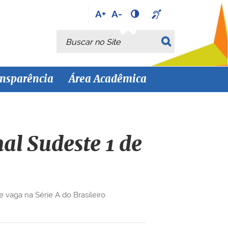
A+
A-
Busca
Busca Avançada…
nsparência
Área Acadêmica
al Sudeste 1 de
 vaga na Série A do Brasileiro