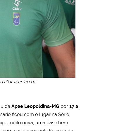
uxiliar técnico da
ou da
Apae Leopoldina-MG
por
17 a
ário ficou com o lugar na Série
uipe muito nova, uma base bem
as com passagens pela Seleção de