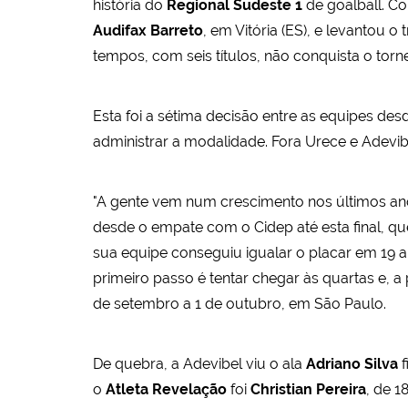
história do
Regional Sudeste 1
de goalball. Co
Audifax Barreto
, em Vitória (ES), e levantou 
tempos, com seis títulos, não conquista o torn
Esta foi a sétima decisão entre as equipes de
administrar a modalidade. Fora Urece e Adevi
"A gente vem num crescimento nos últimos an
desde o empate com o Cidep até esta final, que 
sua equipe conseguiu igualar o placar em 19 a 
primeiro passo é tentar chegar às quartas e, a
de setembro a 1 de outubro, em São Paulo.
De quebra, a Adevibel viu o ala
Adriano Silva
f
o
Atleta
Revelação
foi
Christian Pereira
, de 1