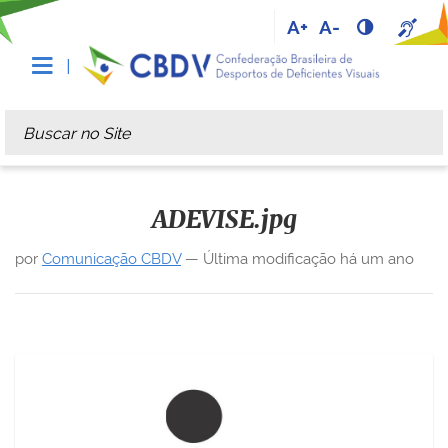
A+
A-
Busca
Busca Avançada…
ADEVISE.jpg
por
Comunicação CBDV
—
Última modificação
há um ano