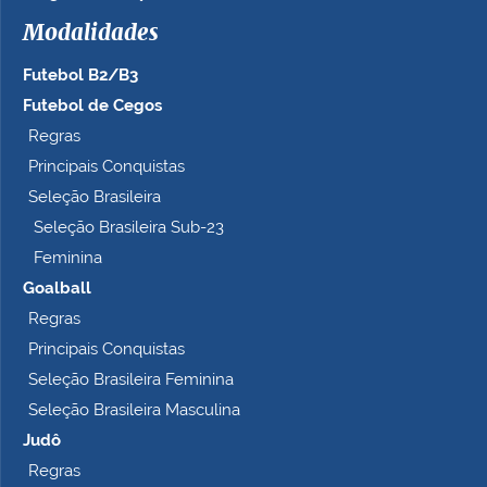
h
Modalidades
o
c
Futebol B2/B3
o
m
Futebol de Cegos
p
Regras
l
Principais Conquistas
e
t
Seleção Brasileira
o
Seleção Brasileira Sub-23
…
Feminina
Goalball
Regras
Principais Conquistas
Seleção Brasileira Feminina
Seleção Brasileira Masculina
Judô
Regras