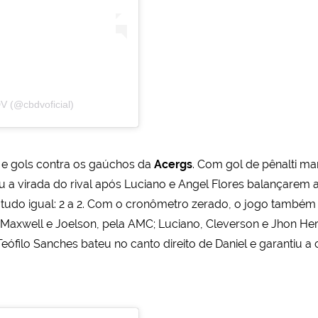
V (@cbdvoficial)
e gols contra os gaúchos da
Acergs
. Com gol de pênalti ma
a virada do rival após Luciano e Angel Flores balançarem 
udo igual: 2 a 2. Com o cronômetro zerado, o jogo também 
, Maxwell e Joelson, pela AMC; Luciano, Cleverson e Jhon Her
ilo Sanches bateu no canto direito de Daniel e garantiu a cl