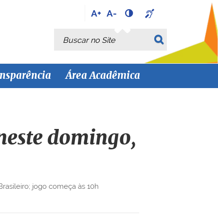
A+
A-
Busca
Busca Avançada…
nsparência
Área Acadêmica
 neste domingo,
asileiro; jogo começa às 10h