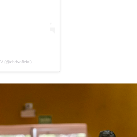
V (@cbdvoficial)