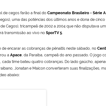
l de cegos farão a final do
Campeonato Brasileiro - Série A
gos), uma das potências dos últimos anos e dona de cinco tít
de Cegos), tricampeã de 2002 a 2004 que não disputava uma
terá transmissão ao vivo no
SporTV 5
.
m de encarar as cobranças de pênaltis neste sábado, no
Cent
rou a
Apace
, da Paraíba, campeã do ano passado. O jogo c
 cada time bateu quatro cobranças. Do lado gaúcho, apenas 
araibano, Jonatan e Maicon converteram suas finalizações, ma
ídeo abaixo: