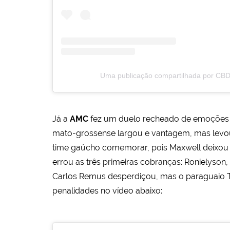
Uma publicação compartilhada por CBD
Já a
AMC
fez um duelo recheado de emoções 
mato-grossense largou e vantagem, mas levou 
time gaúcho comemorar, pois Maxwell deixou t
errou as três primeiras cobranças: Ronielyson
Carlos Remus desperdiçou, mas o paraguaio Teóf
penalidades no vídeo abaixo: