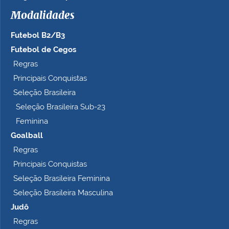
h
Modalidades
o
c
Futebol B2/B3
o
m
Futebol de Cegos
p
Regras
l
Principais Conquistas
e
t
Seleção Brasileira
o
Seleção Brasileira Sub-23
…
Feminina
Goalball
Regras
Principais Conquistas
Seleção Brasileira Feminina
Seleção Brasileira Masculina
Judô
Regras