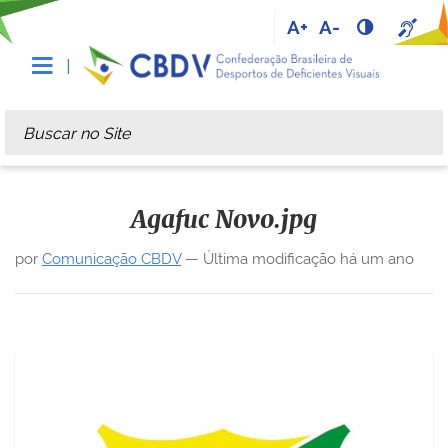
A+
A-
Busca
Busca Avançada…
Agafuc Novo.jpg
por
Comunicação CBDV
—
Última modificação
há um ano