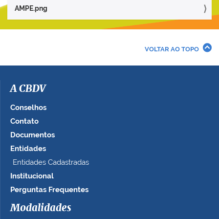
r
AMPE.png
a
v
e
r
VOLTAR AO TOPO
a
i
m
a
A CBDV
g
e
Conselhos
m
Contato
n
Documentos
o
t
Entidades
a
Entidades Cadastradas
m
Institucional
a
n
Perguntas Frequentes
h
Modalidades
o
c