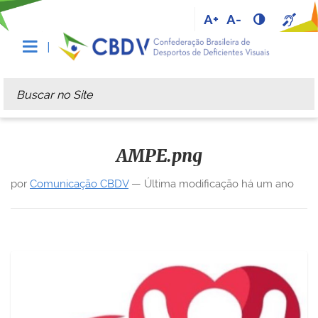
A+
A-
Busca
Busca Avançada…
AMPE.png
por
Comunicação CBDV
—
Última modificação
há um ano