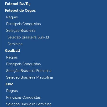
Futebol B2/B3
o
m
Futebol de Cegos
p
Regras
l
Principais Conquistas
e
t
Seleção Brasileira
o
Seleção Brasileira Sub-23
…
Feminina
Goalball
Regras
Principais Conquistas
Seleção Brasileira Feminina
Seleção Brasileira Masculina
Judô
Regras
Principais Conquistas
Seleção Brasileira Feminina