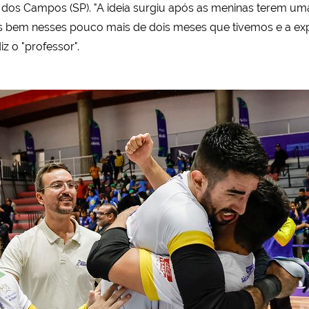
dos Campos (SP). "A ideia surgiu após as meninas terem u
hamos bem nesses pouco mais de dois meses que tivemos e a e
z o "professor".