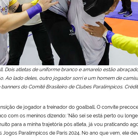
Dois atletas de uniforme branco e amarelo estão abraçado
. Ao lado deles, outro jogador sorri e um homem de camisa
 banners do Comitê Brasileiro de Clubes Paralímpicos. Créd
ansição de jogador a treinador do goalball. O convite precoc
inco com os meninos dizendo: 'Não sei se está perto ou longe
uito para a minha trajetória pós atleta, já vou praticando a
ogos Paralímpicos de Paris 2024. No ano que vem, ele deve