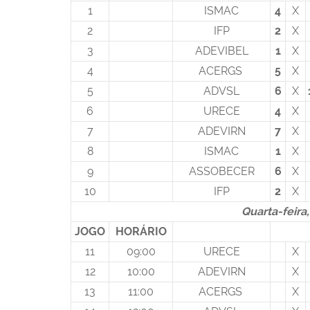
1
ISMAC
4
X
2
IFP
2
X
3
ADEVIBEL
1
X
4
ACERGS
5
X
5
ADVSL
6
X
6
URECE
4
X
7
ADEVIRN
7
X
8
ISMAC
1
X
9
ASSOBECER
6
X
10
IFP
2
X
Quarta-feira
JOGO
HORÁRIO
11
09:00
URECE
X
12
10:00
ADEVIRN
X
13
11:00
ACERGS
X