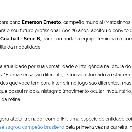
o paraibano
Emerson Ernesto
, campeão mundial (Matosinhos 2
a o seu futuro profissional. Aos 26 anos, aceitou o convite
Goalball - Série B
, para comandar a equipe feminina na comp
elite da modalidade.
tualidade por sua versatilidade e inteligência na leitura do
os. "É uma sensação diferente, estou acostumado a estar em
ades que você tem para interferir no jogo são diferentes, ma
ue possui miopia, nistagmo (movimento ocular involuntário, 
 da retina.
gora atleta-treinador com o IFP, uma espécie de entidade 
 se sagrou campeão brasileiro
pela primeira vez na carreira, 