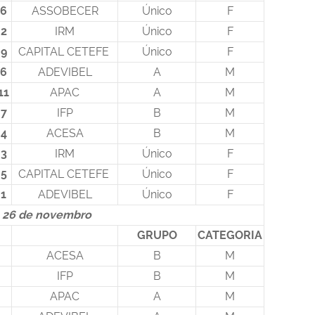
6
ASSOBECER
Único
F
2
IRM
Único
F
9
CAPITAL CETEFE
Único
F
6
ADEVIBEL
A
M
11
APAC
A
M
7
IFP
B
M
4
ACESA
B
M
3
IRM
Único
F
5
CAPITAL CETEFE
Único
F
1
ADEVIBEL
Único
F
, 26 de novembro
GRUPO
CATEGORIA
ACESA
B
M
IFP
B
M
APAC
A
M