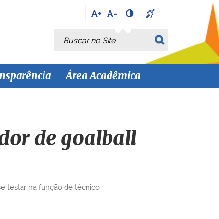
A+
A-
Busca
Busca Avançada…
nsparência
Área Acadêmica
dor de goalball
e testar na função de técnico