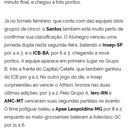
minuto final, e chegou a três pontos.
Já no torneio feminino, que conta com dez equipes (dois
grupos de cinco), o
Santos
também está muito perto de
confirmar sua classificação. O Alvinegro venceu uma
jornada dupla nesta segunda-feira, batendo o
Insep-SP
,
por 4 a 3, e o
ICB-BA
, por 6 a 3, chegando a nove
pontos. A equipe aparece em primeiro lugar no Grupo
B, três a frente do Capital/Cetefe, que também ganhou
do ICB por 9 a 2. No outro jogo do dia, o Insep
surpreendeu ao vencer o Athlon, bronze nas duas
últimas edições, por 3 a 2. Pelo Grupo A,
Ierc-RN
e
AMC-MT
venceram suas segundas partidas no evento.
O time potiguar bateu a
Apae Leopoldina-MG
por 8 a 2,
enquanto as mato-grossenses bateram a Adevlasc-SC
por 11 a 6.