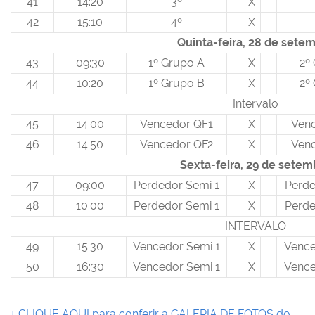
41
14:20
3º
X
42
15:10
4º
X
Quinta-feira, 28 de sete
43
09:30
1º Grupo A
X
2º
44
10:20
1º Grupo B
X
2º
Intervalo
45
14:00
Vencedor QF1
X
Ven
46
14:50
Vencedor QF2
X
Ven
Sexta-feira, 29 de setem
47
09:00
Perdedor Semi 1
X
Perde
48
10:00
Perdedor Semi 1
X
Perde
INTERVALO
49
15:30
Vencedor Semi 1
X
Vence
50
16:30
Vencedor Semi 1
X
Vence
+ CLIQUE AQUI para conferir a GALERIA DE FOTOS do