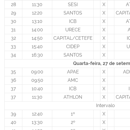
28
11:30
SESI
X
A
29
12:20
SANTOS
X
CAPIT
30
13:10
ICB
X
A
31
14:00
URECE
X
32
14:50
CAPITAL/CETEFE
X
I
33
15:40
CIDEP
X
U
34
16:30
SANTOS
X
Quarta-feira, 27 de sete
35
09:00
APAE
X
AD
36
09:50
AMC
X
37
10:40
ICB
X
37
11:30
ATHLON
X
CAPIT
Intervalo
39
12:40
1º
X
40
13:30
2º
X