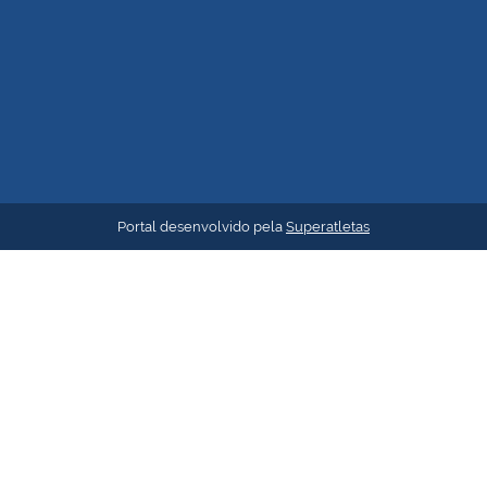
Portal desenvolvido pela
Superatletas