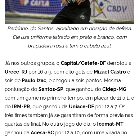
Pedrinho, do Santos, ajoelhado em posição de defesa.
Ele usa uniforme listrado em preto e branco, com
braçadeira rosa e tem o cabelo azul.
Já nos outros grupos, o
Capital/Cetefe-DF
derrotou a
Urece-RJ
por 16 a 9, com oito gols de
Mizael Castro
e
seis de
Paulo Izac
, e chegou a seis pontos. Mesma
pontuação do
Santos-SP
, que ganhou do
Cidep-MG
com um game no primeiro tempo, em placar de 11 a 1, e
do
IRM-PR
, que ganhou da
Uniace-DF
por 12 a 7. Os
três times também já se garantiram de forma prévia nas
quartas de final. No outro jogo do dia, o
Icemat-MT
ganhou da
Acesa-SC
por 12 a 10, com uma virada no