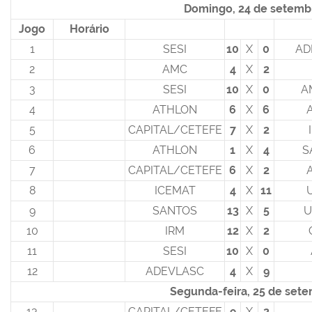
Domingo, 24 de setemb
Jogo
Horário
1
SESI
10
X
0
AD
2
AMC
4
X
2
3
SESI
10
X
0
A
4
ATHLON
6
X
6
5
CAPITAL/CETEFE
7
X
2
6
ATHLON
1
X
4
S
7
CAPITAL/CETEFE
6
X
2
8
ICEMAT
4
X
11
9
SANTOS
13
X
5
U
10
IRM
12
X
2
11
SESI
10
X
0
12
ADEVLASC
4
X
9
Segunda-feira, 25 de set
13
CAPITAL/CETEFE
9
X
2