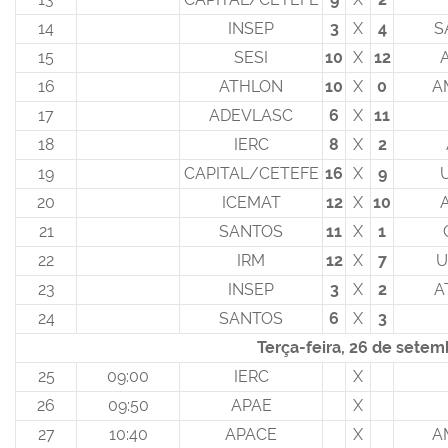
14
INSEP
3
X
4
S
15
SESI
10
X
12
16
ATHLON
10
X
0
A
17
ADEVLASC
6
X
11
18
IERC
8
X
2
19
CAPITAL/CETEFE
16
X
9
20
ICEMAT
12
X
10
21
SANTOS
11
X
1
22
IRM
12
X
7
U
23
INSEP
3
X
2
A
24
SANTOS
6
X
3
Terça-feira, 26 de setem
25
09:00
IERC
X
26
09:50
APAE
X
27
10:40
APACE
X
A