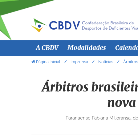
N
A CBDV
Modalidades
Calend
a
v
V
Página Inicial
Imprensa
Notícias
Árbitro
o
e
c
g
ê
Árbitros brasile
a
e
ç
s
nova 
ã
t
á
o
Paranaense Fabiana Milioransa, de
a
q
u