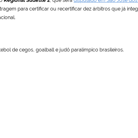
 o
Regional Sudeste 2
, que será
disputado em São José dos 
ragem para certificar ou recertificar dez árbitros que já int
cional.
tebol de cegos, goalball e judô paralímpico brasileiros.