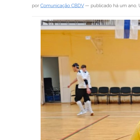
i
por
Comunicação CBDV
—
publicado
há um ano
,
: