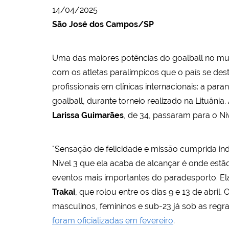
14/04/2025
São José dos Campos/SP
Uma das maiores potências do goalball no mun
com os atletas paralímpicos que o país se des
profissionais em clínicas internacionais: a par
goalball, durante torneio realizado na Lituân
Larissa Guimarães
, de 34, passaram para o Ní
"Sensação de felicidade e missão cumprida inde
Nível 3 que ela acaba de alcançar é onde estã
eventos mais importantes do paradesporto. Ela
Trakai
, que rolou entre os dias 9 e 13 de abril
masculinos, femininos e sub-23 já sob as regr
foram oficializadas em fevereiro
.