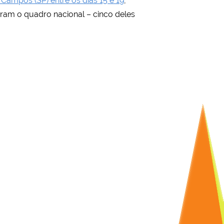
Campos (SP) entre os dias 15 e 19
,
egram o quadro nacional – cinco deles