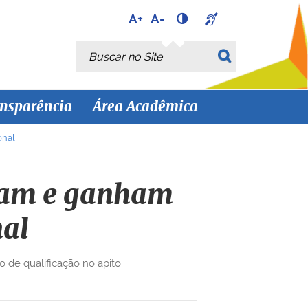
A+
A-
Busca
Busca Avançada…
nsparência
Área Acadêmica
onal
tacam e ganham
nal
 de qualificação no apito