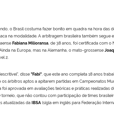
do, o Brasil costuma fazer bonito em quadra na hora das d
taca na modalidade. A arbitragem brasileira também segue em
anaense
Fabiana Milioransa
, de 38 anos, foi certificada com o 
ia. Ainda na Europa, mas na Alemanha, o mato-grossense
Joaq
vel 2.
scritível", disse
"Fabi"
, que este ano completa 18 anos traba
o os árbitros aptos a apitarem partidas em Campeonatos Mun
 foi aprovada em avaliações teóricas e práticas realizadas 
. O torneio, que não contou com participação de times brasilei
as atualizadas da
IBSA
(sigla em inglês para Federação Inter