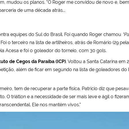
ém, mudou os planos. "O Roger me convidou de novo e, bem, a
 parceria de uma década atrás...
contra equipes do Sul do Brasil. Foi quando Roger chamou
"Pa
Foi o terceiro na lista de artilheiros, atrás de Romário (29 p
la Acesa e foi o goleador do torneio, com 30 gols.
ituto de Cegos da Paraíba (ICP)
. Voltou a Santa Catarina em 2
ição, além de ficar em segundo na lista de goleadores do Bra
eiro, tem de recuperar a parte física. Patricio diz que pes
. O triátlon e a necessidade de ser mais leve e ágil o fizera
ranscendental. Ele nos mantém vivos."