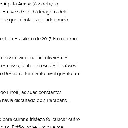
e A
pela
Acesa
(Associação
l
. Em vez disso, há imagens dele
ta de que a bola azul andou meio
nte o Brasileiro de 2017. E o retorno
es me animam, me incentivaram a
eram isso, tenho de escutá-los
(risos)
.
o Brasileiro tem tanto nível quanto um
do Finolli, as suas constantes
á havia disputado dois Parapans –
 para curar a tristeza foi buscar outro
 guia. Então, achei um que me