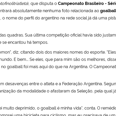
ofinolitriatleta
), que disputa o
Campeonato Brasileiro - Séri
ontrará absolutamente nenhuma foto relacionada ao
goalbal
 o nome do perfil do argentino na rede social já dá uma pis
as quadras. Sua última competição oficial havia sido justame
ele se encantou há tempos.
mon", diz, citando dois dos maiores nomes do esporte. "El
mundo. E bem... Se eles, que para mim são os melhores, diss
a no goalball foi mais aqui do que na Argentina. O Campeonat
com desavenças entre o atleta e a Federação Argentina. Segun
anização da modalidade o afastaram da Seleção, pela qual j
ei muito deprimido, o goalball é minha vida", conta. O remédio
Comprei uma bicicleta para ciclismo, mas eu precisava de um