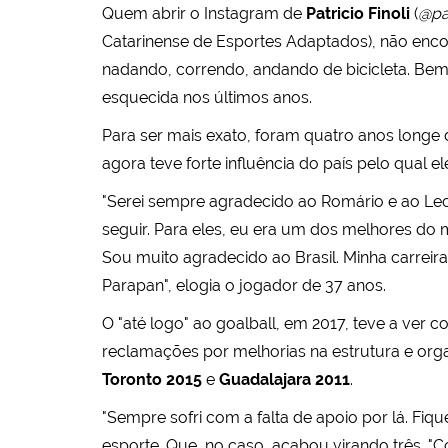
Quem abrir o Instagram de
Patricio Finoli
(
@pat
Catarinense de Esportes Adaptados), não enc
nadando, correndo, andando de bicicleta. Bem,
esquecida nos últimos anos.
Para ser mais exato, foram quatro anos longe d
agora teve forte influência do país pelo qual 
"Serei sempre agradecido ao Romário e ao Leo
seguir. Para eles, eu era um dos melhores do 
Sou muito agradecido ao Brasil. Minha carreir
Parapan", elogia o jogador de 37 anos.
O "até logo" ao goalball, em 2017, teve a ver 
reclamações por melhorias na estrutura e org
Toronto 2015
e
Guadalajara 2011
.
"Sempre sofri com a falta de apoio por lá. Fiqu
esporte. Que, no caso, acabou virando três. "