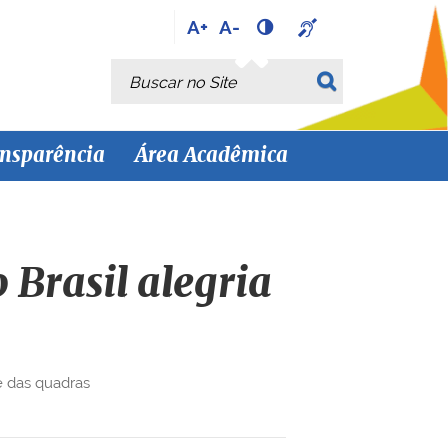
A+
A-
Busca
Busca Avançada…
nsparência
Área Acadêmica
 Brasil alegria
ge das quadras