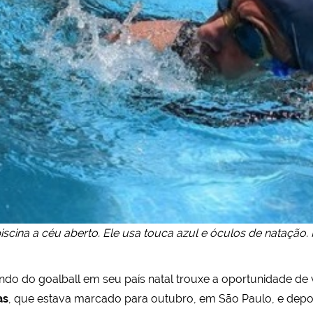
scina a céu aberto. Ele usa touca azul e óculos de natação. 
do do goalball em seu país natal trouxe a oportunidade de v
as
, que estava marcado para outubro, em São Paulo, e depois