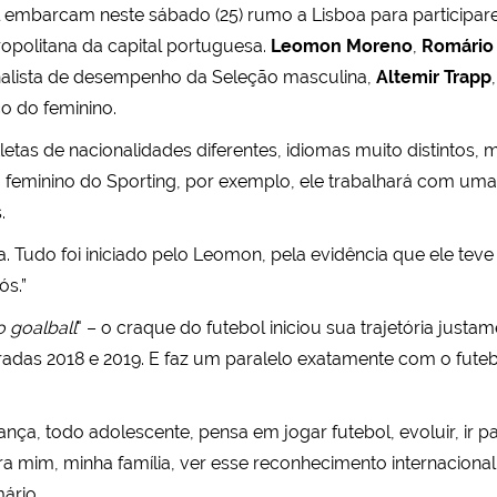
l embarcam neste sábado (25) rumo a Lisboa para participa
opolitana da capital portuguesa.
Leomon Moreno
,
Romári
analista de desempenho da Seleção masculina,
Altemir Trapp
co do feminino.
letas de nacionalidades diferentes, idiomas muito distinto
nto feminino do Sporting, por exemplo, ele trabalhará com um
.
. Tudo foi iniciado pelo Leomon, pela evidência que ele teve
ós.”
o goalball
" – o craque do futebol iniciou sua trajetória just
as 2018 e 2019. E faz um paralelo exatamente com o futebol
ça, todo adolescente, pensa em jogar futebol, evoluir, ir pa
ara mim, minha família, ver esse reconhecimento internaciona
ário.