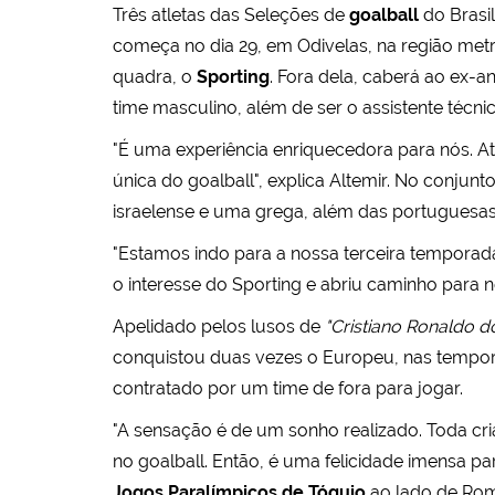
Três atletas das Seleções de
goalball
do Brasi
começa no dia 29, em Odivelas, na região metr
quadra, o
Sporting
. Fora dela, caberá ao ex-
time masculino, além de ser o assistente técni
"É uma experiência enriquecedora para nós. At
única do goalball", explica Altemir. No conju
israelense e uma grega, além das portuguesas
"Estamos indo para a nossa terceira temporada
o interesse do Sporting e abriu caminho para n
Apelidado pelos lusos de
"Cristiano Ronaldo d
conquistou duas vezes o Europeu, nas temporad
contratado por um time de fora para jogar.
"A sensação é de um sonho realizado. Toda crian
no goalball. Então, é uma felicidade imensa p
Jogos Paralímpicos de Tóquio
ao lado de Rom