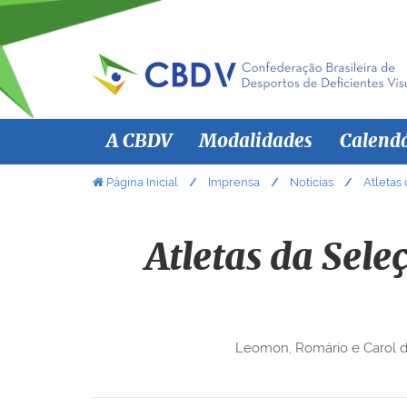
N
A CBDV
Modalidades
Calend
a
v
V
Página Inicial
Imprensa
Notícias
Atletas
o
e
c
g
ê
Atletas da Sele
a
e
ç
s
ã
t
á
o
Leomon, Romário e Carol d
a
q
u