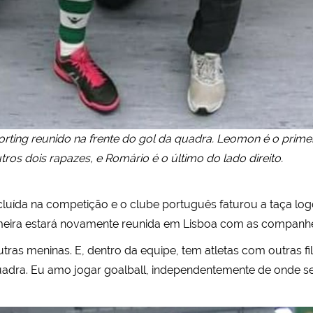
orting reunido na frente do gol da quadra. Leomon é o prim
ros dois rapazes, e Romário é o último do lado direito.
ncluída na competição e o clube português faturou a taça log
rimeira estará novamente reunida em Lisboa com as companhei
ras meninas. E, dentro da equipe, tem atletas com outras fil
adra. Eu amo jogar goalball, independentemente de onde sej