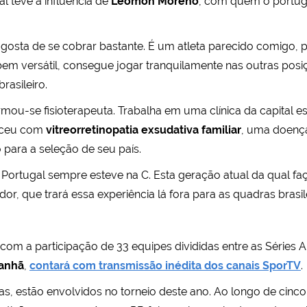
al teve a influência de
Leomon Moreno
, com quem o portug
, gosta de se cobrar bastante. É um atleta parecido comigo
bem versátil, consegue jogar tranquilamente nas outras posi
rasileiro.
rmou-se fisioterapeuta. Trabalha em uma clínica da capital e
asceu com
vitreorretinopatia exsudativa familiar
, uma doença
 para a seleção de seu país.
C. Portugal sempre esteve na C. Esta geração atual da qual fa
or, que trará essa experiência lá fora para as quadras brasile
om a participação de 33 equipes divididas entre as Séries A e
manhã
,
contará com transmissão inédita dos canais SporTV
.
s, estão envolvidos no torneio deste ano. Ao longo de cinco 