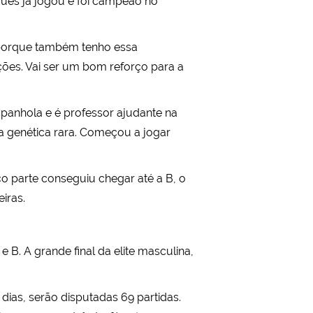
uês já jogou e foi campeão no
, porque também tenho essa
ções. Vai ser um bom reforço para a
spanhola e é professor ajudante na
 genética rara. Começou a jogar
ço parte conseguiu chegar até a B, o
iras.
 B. A grande final da elite masculina,
dias, serão disputadas 69 partidas.