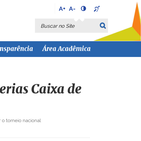
A+
A-
Busca
Busca Avançada…
nsparência
Área Acadêmica
erias Caixa de
 o torneio nacional