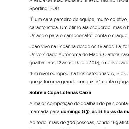
A vinda de João Mota ao time do Distrito Feder
Sporting-POR.
"É um cara parceiro de equipe, muito coletivo
característica. Um ótimo ala esquerdo, mas é 
Uniace e para o campeonato", conta o craque b
João vive na Espanha desde os 18 anos. Lá, fo
Universidade Autónoma de Madri. O atleta n
goalball aos 12 anos. Desde 2014, é convocado
"Em nível europeu, há três categorias: A, B e 
que já foi uma grande conquista", conta o jogad
Sobre a Copa Loterias Caixa
A maior competição de goalball do país conta c
marcada para
domingo (13), às 11 horas da 
Ao todo, mais de 300 pessoas, sendo 189 atleta