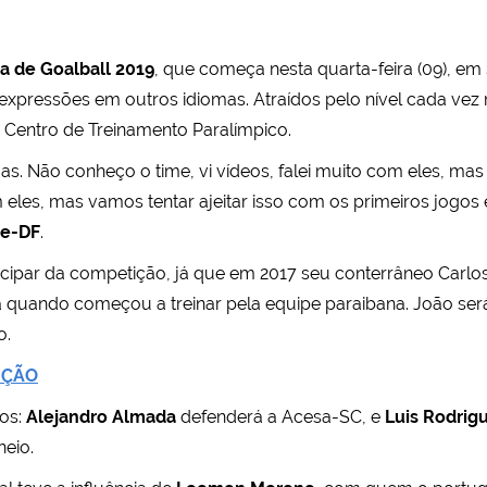
a de Goalball 2019
, que começa nesta quarta-feira (09), em
 expressões em outros idiomas. Atraídos pelo nível cada vez
 Centro de Treinamento Paralímpico.
oas. Não conheço o time, vi vídeos, falei muito com eles, ma
 eles, mas vamos tentar ajeitar isso com os primeiros jogos e
ce-DF
.
rticipar da competição, já que em 2017 seu conterrâneo Car
a quando começou a treinar pela equipe paraibana. João será
o.
IÇÃO
tos:
Alejandro Almada
defenderá a Acesa-SC, e
Luis Rodrig
neio.