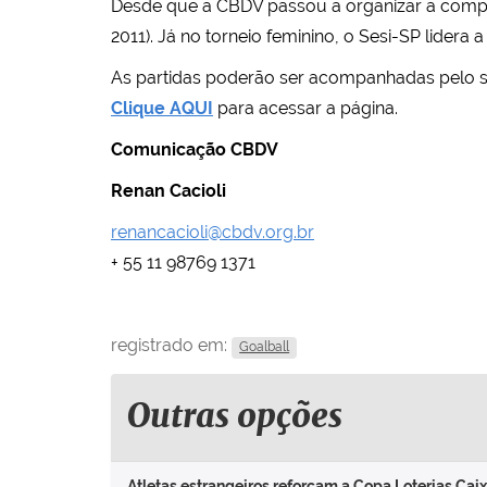
Desde que a CBDV passou a organizar a compet
2011). Já no torneio feminino, o Sesi-SP lidera 
As partidas poderão ser acompanhadas pelo si
Clique AQUI
para acessar a página.
Comunicação CBDV
Renan Cacioli
renancacioli@cbdv.org.br
+ 55 11 98769 1371
registrado em:
Goalball
Outras opções
Atletas estrangeiros reforçam a Copa Loterias Caix