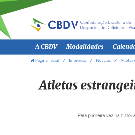
N
A CBDV
Modalidades
Calend
a
v
V
Página Inicial
Imprensa
Notícias
Atletas
o
e
c
g
ê
Atletas estrange
a
e
ç
s
ã
t
á
o
Pela primeira vez na histór
a
q
u