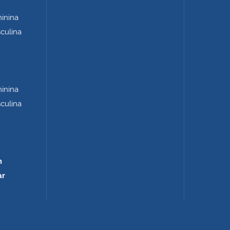
minina
sculina
minina
sculina
m
ar