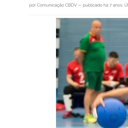
i
por Comunicação CBDV —
publicado
há 7 anos
,
Ú
: