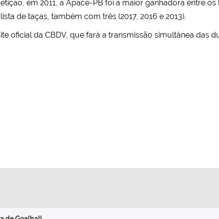
ição, em 2011, a Apace-PB foi a maior ganhadora entre os h
a lista de taças, também com três (2017, 2016 e 2013).
te oficial da CBDV, que fará a transmissão simultânea das d
a de Goalball