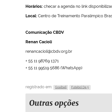
Horários:
checar a agenda no link disponibiliza
Local:
Centro de Treinamento Paralímpico Brasi
Comunicação CBDV
Renan Cacioli
renancacioli@cbdv.org.br
+ 55 11 98769 1371
+ 55 11 99519 5686 (WhatsApp)
registrado em:
Goalball
Futebol De 5
Outras opções