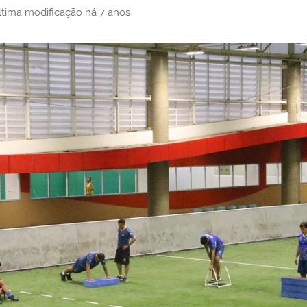
ltima modificação
há 7 anos