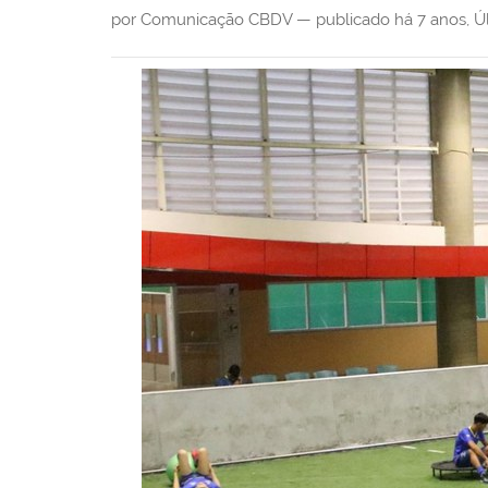
i
por Comunicação CBDV —
publicado
há 7 anos
,
Ú
: