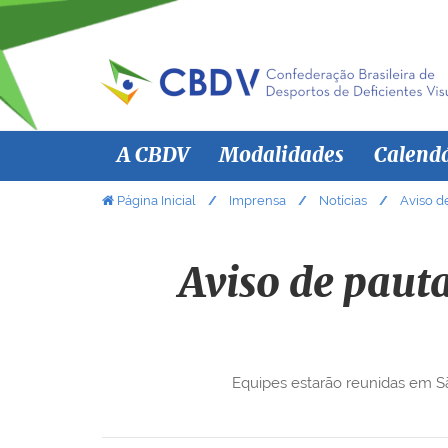
N
A CBDV
Modalidades
Calend
a
v
V
Página Inicial
Imprensa
Notícias
Aviso d
o
e
c
g
ê
Aviso de pauta
a
e
ç
s
ã
t
á
o
Equipes estarão reunidas em São
a
q
u