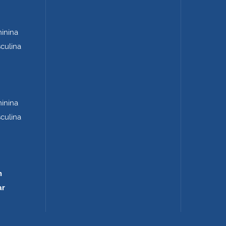
minina
sculina
minina
sculina
m
ar