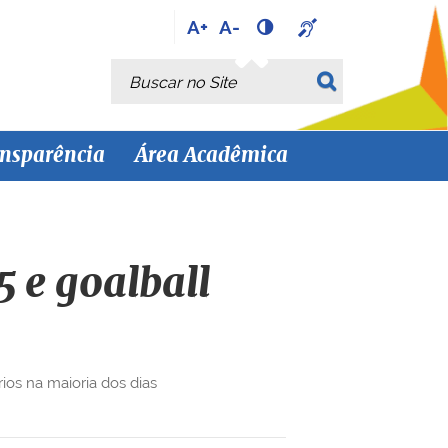
A+
A-
Busca
Busca Avançada…
nsparência
Área Acadêmica
5 e goalball
ios na maioria dos dias