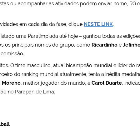
vistas ou acompanhar as atividades podem enviar nome, RG e
vidades em cada dia da fase, clique
NESTE LINK
.
quistado uma Paralimpíada até hoje – ganhou todas as edições
os os principais nomes do grupo, como
Ricardinho
e
Jefinh
 comissão.
ltos. O time masculino, atual bicampeão mundial e líder do 
terceiro do ranking mundial atualmente, tenta a inédita meda
 Moreno
, melhor jogador do mundo, e
Carol Duarte
, indic
ção no Parapan de Lima.
ball