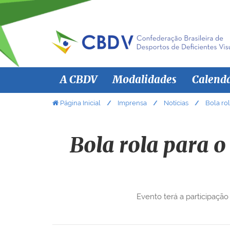
N
A CBDV
Modalidades
Calend
a
v
V
Página Inicial
Imprensa
Notícias
Bola rol
o
e
c
g
ê
Bola rola para o
a
e
ç
s
ã
t
á
o
Evento terá a participaçã
a
q
u