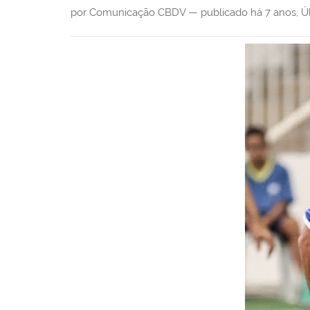
i
por Comunicação CBDV —
publicado
há 7 anos
,
Ú
: