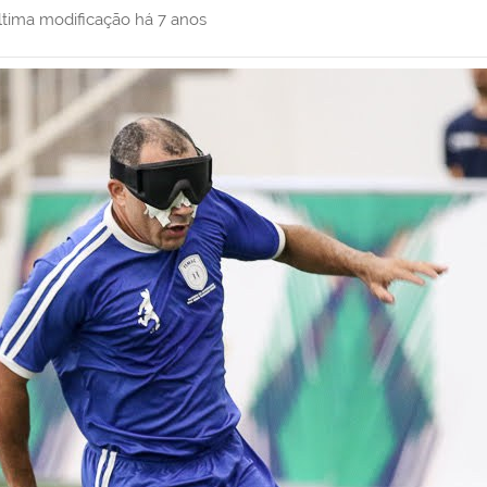
ltima modificação
há 7 anos