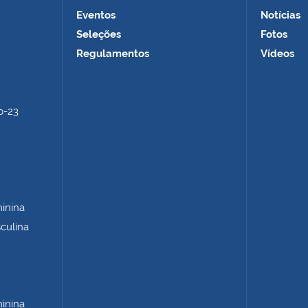
Eventos
Notícias
Seleções
Fotos
Regulamentos
Vídeos
b-23
minina
sculina
minina