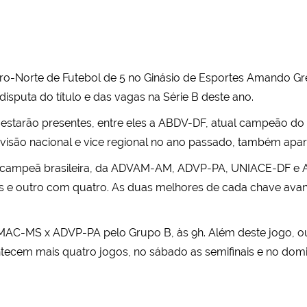
tro-Norte de Futebol de 5 no Ginásio de Esportes Amando Gr
disputa do título e das vagas na Série B deste ano.
 estarão presentes, entre eles a ABDV-DF, atual campeão do t
isão nacional e vice regional no ano passado, também apa
ricampeã brasileira, da ADVAM-AM, ADVP-PA, UNIACE-DF e 
 e outro com quatro. As duas melhores de cada chave avanç
ISMAC-MS x ADVP-PA pelo Grupo B, às 9h. Além deste jogo, 
contecem mais quatro jogos, no sábado as semifinais e no do