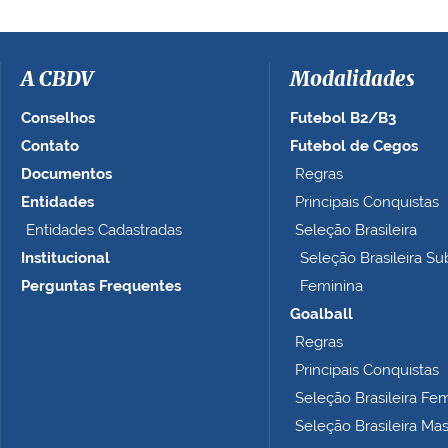
a
i
m
a
A CBDV
Modalidades
g
e
Conselhos
Futebol B2/B3
m
Contato
Futebol de Cegos
n
Documentos
Regras
o
t
Entidades
Principais Conquistas
a
Entidades Cadastradas
Seleção Brasileira
m
Institucional
Seleção Brasileira Su
a
n
Perguntas Frequentes
Feminina
h
Goalball
o
Regras
c
o
Principais Conquistas
m
Seleção Brasileira Fe
p
Seleção Brasileira Ma
l