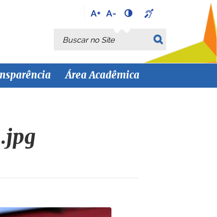
A+
A-
Busca
Busca Avançada…
nsparência
Área Acadêmica
.jpg