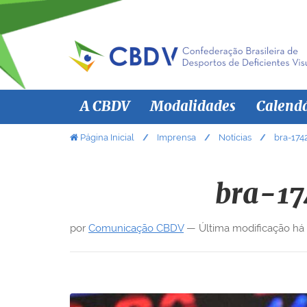
N
A CBDV
Modalidades
Calend
a
v
V
Página Inicial
Imprensa
Notícias
bra-17
o
e
c
g
ê
bra-1
a
e
ç
s
por
Comunicação CBDV
—
Última modificação
há
ã
t
á
o
a
q
u