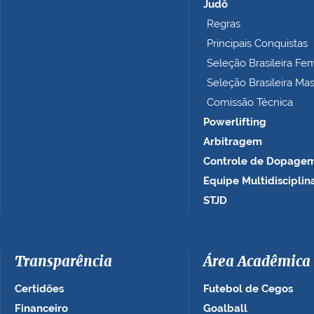
e
Judô
t
Regras
o
Principais Conquistas
…
Seleção Brasileira Fe
Seleção Brasileira Ma
Comissão Técnica
Powerlifting
Arbitragem
Controle de Dopage
Equipe Multidisciplin
STJD
Transparência
Área Acadêmica
Certidões
Futebol de Cegos
Financeiro
Goalball