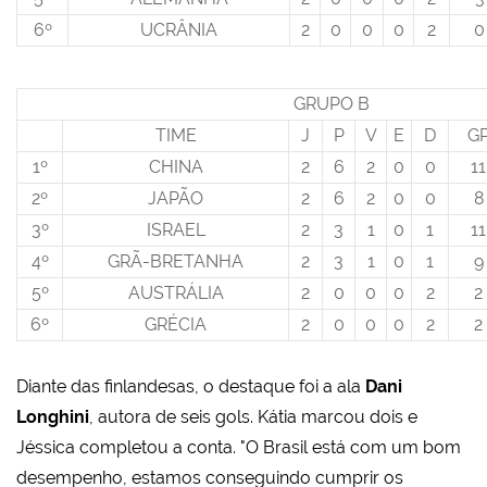
6º
UCRÂNIA
2
0
0
0
2
0
GRUPO B
TIME
J
P
V
E
D
G
1º
CHINA
2
6
2
0
0
11
2º
JAPÃO
2
6
2
0
0
8
3º
ISRAEL
2
3
1
0
1
11
4º
GRÃ-BRETANHA
2
3
1
0
1
9
5º
AUSTRÁLIA
2
0
0
0
2
2
6º
GRÉCIA
2
0
0
0
2
2
Diante das finlandesas, o destaque foi a ala
Dani
Longhini
, autora de seis gols. Kátia marcou dois e
Jéssica completou a conta. "O Brasil está com um bom
desempenho, estamos conseguindo cumprir os