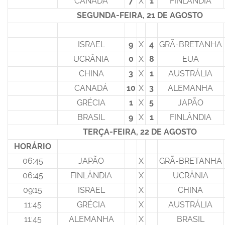
CANADÁ
7
X
1
FINLÂNDIA
SEGUNDA-FEIRA, 21 DE AGOSTO
ISRAEL
9
X
4
GRÃ-BRETANHA
UCRÂNIA
0
X
8
EUA
CHINA
3
X
1
AUSTRÁLIA
CANADÁ
10
X
3
ALEMANHA
GRÉCIA
1
X
5
JAPÃO
BRASIL
9
X
1
FINLÂNDIA
TERÇA-FEIRA, 22 DE AGOSTO
HORÁRIO
06:45
JAPÃO
X
GRÃ-BRETANHA
06:45
FINLÂNDIA
X
UCRÂNIA
09:15
ISRAEL
X
CHINA
11:45
GRÉCIA
X
AUSTRÁLIA
11:45
ALEMANHA
X
BRASIL