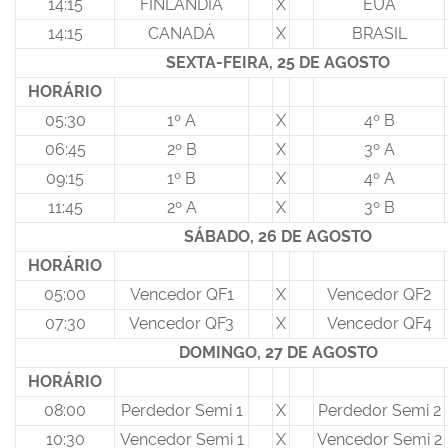
14:15
FINLÂNDIA
X
EUA
14:15
CANADÁ
X
BRASIL
SEXTA-FEIRA, 25 DE AGOSTO
HORÁRIO
05:30
1º A
X
4º B
06:45
2º B
X
3º A
09:15
1º B
X
4º A
11:45
2º A
X
3º B
SÁBADO, 26 DE AGOSTO
HORÁRIO
05:00
Vencedor QF1
X
Vencedor QF2
07:30
Vencedor QF3
X
Vencedor QF4
DOMINGO, 27 DE AGOSTO
HORÁRIO
08:00
Perdedor Semi 1
X
Perdedor Semi 2
10:30
Vencedor Semi 1
X
Vencedor Semi 2