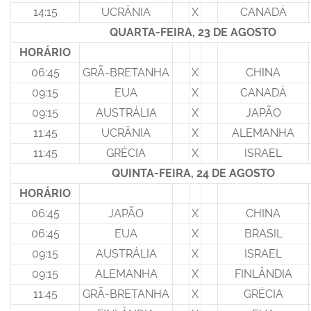
14:15
UCRÂNIA
X
CANADÁ
QUARTA-FEIRA, 23 DE AGOSTO
HORÁRIO
06:45
GRÃ-BRETANHA
X
CHINA
09:15
EUA
X
CANADÁ
09:15
AUSTRÁLIA
X
JAPÃO
11:45
UCRÂNIA
X
ALEMANHA
11:45
GRÉCIA
X
ISRAEL
QUINTA-FEIRA, 24 DE AGOSTO
HORÁRIO
06:45
JAPÃO
X
CHINA
06:45
EUA
X
BRASIL
09:15
AUSTRÁLIA
X
ISRAEL
09:15
ALEMANHA
X
FINLÂNDIA
11:45
GRÃ-BRETANHA
X
GRÉCIA