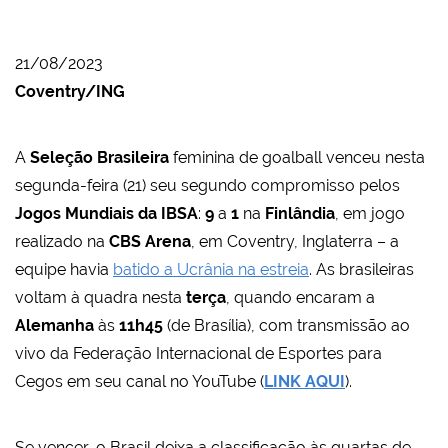
21/08/2023
Coventry/ING
A
Seleção Brasileira
feminina de goalball venceu nesta
segunda-feira (21) seu segundo compromisso pelos
Jogos Mundiais da IBSA
:
9
a
1
na
Finlândia
, em jogo
realizado na
CBS Arena
, em Coventry, Inglaterra – a
equipe havia
batido a Ucrânia na estreia
. As brasileiras
voltam à quadra nesta
terça
, quando encaram a
Alemanha
às
11h45
(de Brasília), com transmissão ao
vivo da Federação Internacional de Esportes para
Cegos em seu canal no YouTube (
LINK AQUI
).
Se vencer, o Brasil deixa a classificação às quartas de