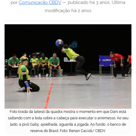
por
Comunicação CBDV
—
publicado
há 3 anos
,
Última
modificação
há 2 anos
Foto tirada da lateral da quadra mostra o momento em que Dani está
saltando com a bola sobre a cabeça para executar o arremesso. Ao seu
lado, a pivô Gaby, ajoelhada, aguarda a jogada. Ao fundo, o banco de
reserva do Brasil. Foto: Renan Cacioli/ CBDV.