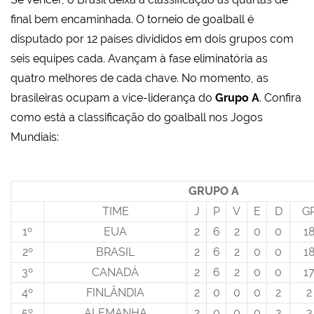
final bem encaminhada. O torneio de goalball é
disputado por 12 países divididos em dois grupos com
seis equipes cada. Avançam à fase eliminatória as
quatro melhores de cada chave. No momento, as
brasileiras ocupam a vice-liderança do
Grupo A
. Confira
como está a classificação do goalball nos Jogos
Mundiais:
GRUPO A
TIME
J
P
V
E
D
G
1º
EUA
2
6
2
0
0
1
2º
BRASIL
2
6
2
0
0
1
3º
CANADÁ
2
6
2
0
0
1
4º
FINLÂNDIA
2
0
0
0
2
2
5º
ALEMANHA
2
0
0
0
2
3