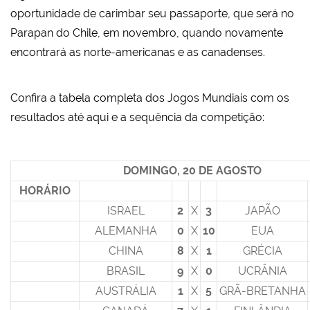
oportunidade de carimbar seu passaporte, que será no
Parapan do Chile, em novembro, quando novamente
encontrará as norte-americanas e as canadenses.
Confira a tabela completa dos Jogos Mundiais com os
resultados até aqui e a sequência da competição:
DOMINGO, 20 DE AGOSTO
HORÁRIO
ISRAEL
2
X
3
JAPÃO
ALEMANHA
0
X
10
EUA
CHINA
8
X
1
GRÉCIA
BRASIL
9
X
0
UCRÂNIA
AUSTRÁLIA
1
X
5
GRÃ-BRETANHA